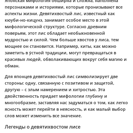
Японская мифология обширна и сложна, наполнена
персонажами и историями, которые пронизывают все
аспекты жизни. Девятихвостый лис, известный как
кюуби-но-кицунэ, занимает особое место в этой
мифологической структуре. Согласно древним
поверьям, этот лис обладает необыкновенной
мудростью и силой. Чем больше хвостов у лиса, тем
мощнее он становится. Например, киты, как можно
заметить в у́стной традиции, могут превращаться в
красивых людей, обволакивающих вокруг себя магию и
обман.
Для японцев девятихвостый лис символизирует две
стороны: одну, связанную с позитивом и защитой,
другую – с злым намерением и хитростью. Эта
двойственность придает мифологии глубину и
многообразие, заставляя нас задуматься о том, как легко
ясность может перейти в неясность, и как малый выбор
слов может изменить все значение.
Легенды о девятихвостом лисе