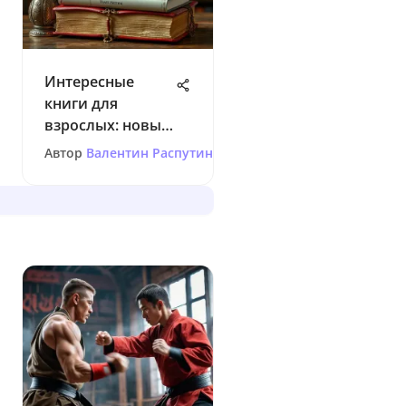
Интересные
книги для
взрослых: новые
горизонты
Автор
Валентин Распутин
чтения