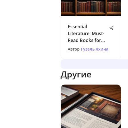
Essential
Literature: Must-
Read Books for
Every Thinker
Автор
Гузель Яхина
Другие