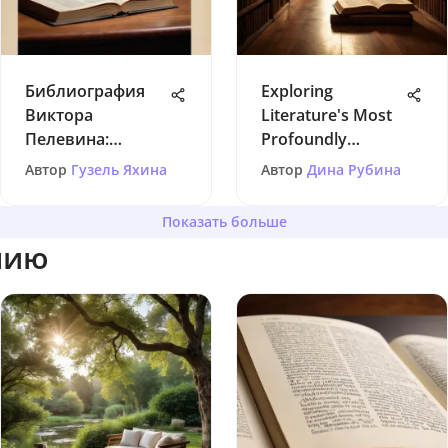
Библиография
Exploring
Виктора
Literature's Most
Пелевина:
Profoundly
хронология и
Somber Works
Автор
Гузель Яхина
Автор
Дина Рубина
анализ
Показать больше
нию