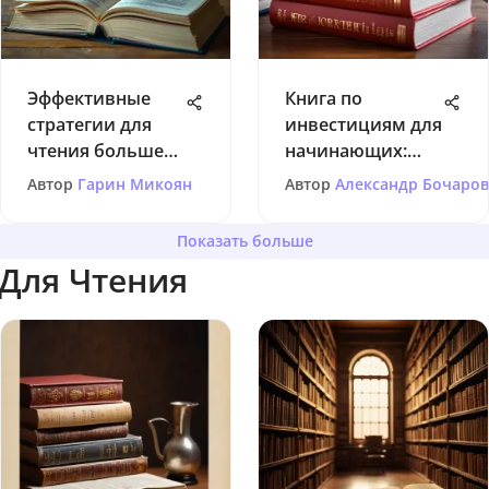
Эффективные
Книга по
стратегии для
инвестициям для
чтения большего
начинающих:
числа книг
Погружение в
Автор
Гарин Микоян
Автор
Александр Бочаров
основы
финансового
Показать больше
мира
Для Чтения