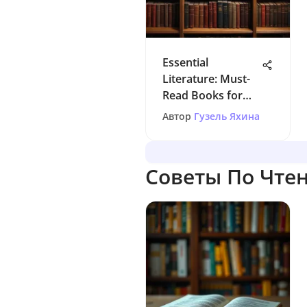
Essential
Literature: Must-
Read Books for
Every Thinker
Автор
Гузель Яхина
Советы По Чте