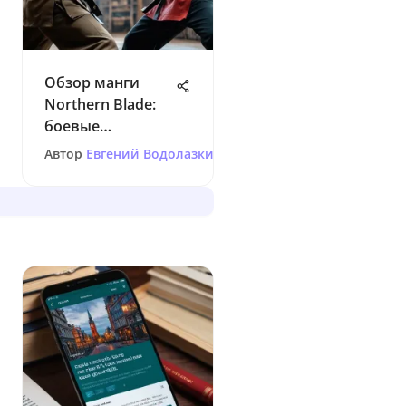
Обзор манги
Northern Blade:
боевые
искусства на
Автор
Евгений Водолазкин
страницах