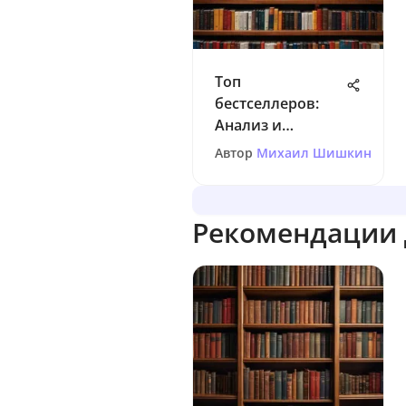
Топ
бестселлеров:
Анализ и
влияние на
Автор
Михаил Шишкин
рынок
Рекомендации 