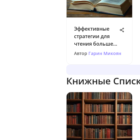
Эффективные
стратегии для
чтения большего
числа книг
Автор
Гарин Микоян
Книжные Спис