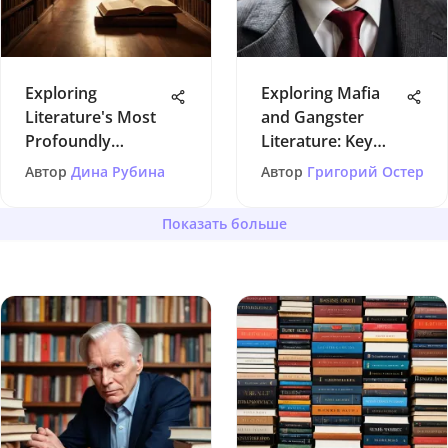
Exploring
Exploring Mafia
Literature's Most
and Gangster
Profoundly
Literature: Key
Somber Works
Works and
Автор
Дина Рубина
Автор
Григорий Остер
Insights
Показать больше