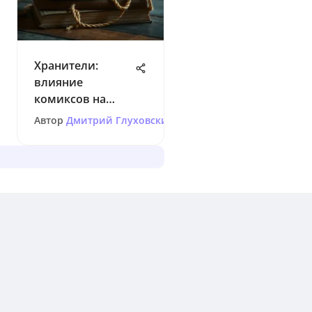
Хранители:
влияние
комиксов на
современную
Автор
Дмитрий Глуховский
культуру