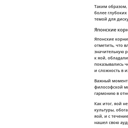
Таким образом,
более глубоких
темой для диск
Японские кор
Японские корни
отметить, что 
значительную р
к яой, обладал
показывались че
и сложность в 
Важный момент в
философской м
гармонию в отн
Как итог, яой н
культуры, обог
яой, и с течени
нашел свою ауд