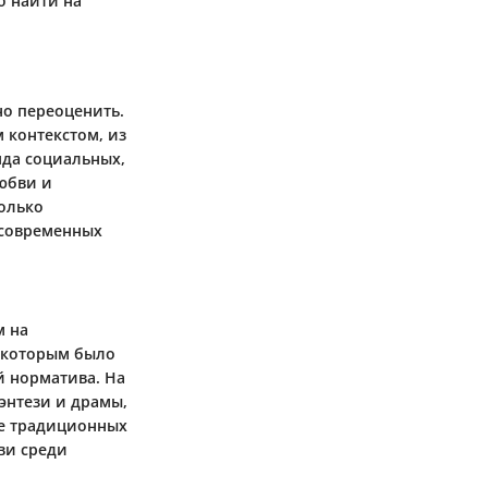
о найти на
о переоценить.
 контекстом, из
яда социальных,
юбви и
только
 современных
м на
, которым было
й норматива. На
энтези и драмы,
не традиционных
ви среди