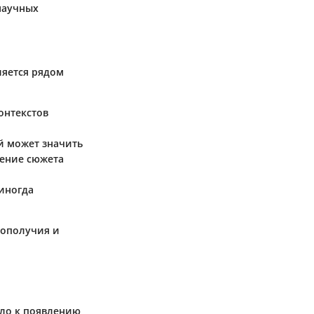
научных
ляется рядом
онтекстов
й может значить
нение сюжета
 иногда
лополучия и
ело к появлению