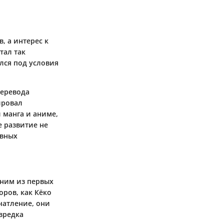
в, а интерес к
тал так
ался под условия
перевода
ировал
 манга и аниме,
е развитие не
ивных
дним из первых
ров, как Кёко
чатление, они
зредка