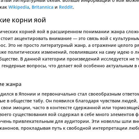
огатый литературный океан. Больше информации о яой можн
 как
Wikipedia
,
Britannica
и
Reddit
.
кие корни яой
ических корней яой в расширенном понимании жанра сложн
 стоит акцентировать внимание — это связь яой с культурным
ос. Это не просто литературный жанр, а отражение целого р
аже политических изменений, повлиявших на саму идею о л
бществе. В данной категории произведений исследуется не 
и гендерные вопросы, что делает яой особенно актуальным в
ие жанра
одился в Японии и первоначально стал своеобразным ответо
ые в обществе табу. Он появился благодаря чувствам людей
 свои эмоции, часто в контексте сдержанной или тормозяще
воего существования яой содержал в себе много элементов ф
 очень привлекательным для аудитории. Эти новеллы шли в
канонов, прокладывая путь к свободной интерпретации люб