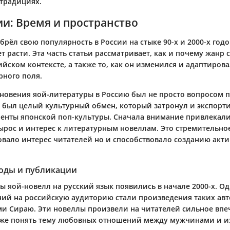
традициях.
ии: Время и пространство
обрёл свою популярность в России на стыке 90-х и 2000-х годо
 расти. Эта часть статьи рассматривает, как и почему жанр с
ийском контексте, а также то, как он изменился и адаптиров
рного поля.
новения яой-литературы в Россию был не просто вопросом 
о был целый культурный обмен, который затронул и экспорт
енты японской поп-культуры. Сначала внимание привлекали
вырос и интерес к литературным новеллам. Это стремительно
вало интерес читателей но и способствовало созданию акт
оды и публикации
ы яой-новелл на русский язык появились в начале 2000-х. О
ий на российскую аудиторию стали произведения таких авто
ми Сираю. Эти новеллы произвели на читателей сильное впе
же понять тему любовных отношений между мужчинами и и