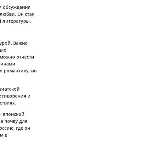
я обсуждения
любви. Он стал
й литературы.
урой. Важно
ало
 можно отнести
чинами
о романтику, но
азиатской
ротиворечия и
ствиях.
мы японской
а почву для
оссию, где он
м в