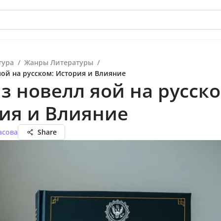
тура
/
Жанры Литературы
/
яой на русском: История и Влияние
з новелл яой на русско
ия и Влияние
асова
Share