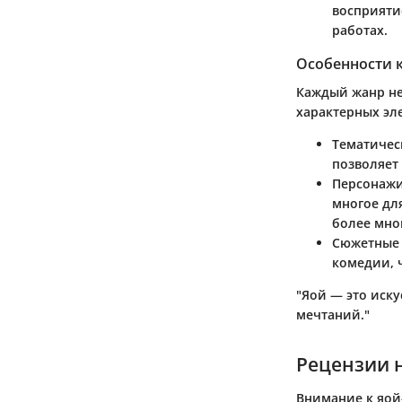
восприяти
работах.
Особенности 
Каждый жанр нес
характерных эл
Тематичес
позволяет
Персонаж
многое дл
более мно
Сюжетные
комедии, ч
"Яой — это иск
мечтаний."
Рецензии 
Внимание к яой