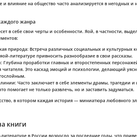
е и влияние на общество часто анализируется в негодных и 
каждого жанра
ет в себе свои черты и особенности. Яой, в частности, выде
ементов:
кая природа
: Встреча различных социальных и культурных к
 яой-литературе привносить разнообразие в свои рассказы.
и
: Глубина проработки главных и второстепенных персонаже
я читателя. Это каскад эмоций и психологии, делающий уяс
гослойным.
 линии
: Часто заключает в себе элементы драмы, трагедии и
то помогает не только развлечь, но и заставить задуматься.
усство, в котором каждая история — миниатюра любовного з
на книги
-литературе в России возросло за последние годы, что прив