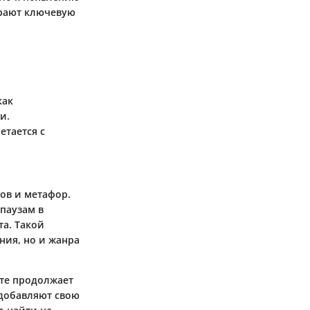
грают ключевую
как
и.
етается с
ов и метафор.
паузам в
та. Такой
ния, но и жанра
сте продолжает
 добавляют свою