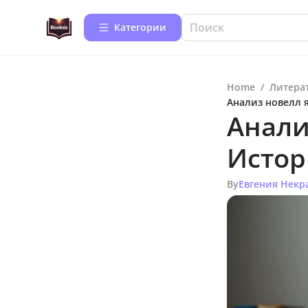
Категории
Home
/
Литера
Анализ новелл 
Анали
Истор
By
Евгения Некр