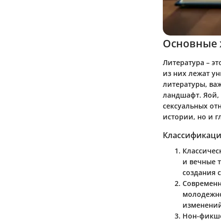
Основные 
Литература – э
из них лежат ун
литературы, ва
ландшафт. Яой, 
сексуальных от
истории, но и 
Классификаци
Классичес
и вечные 
создания 
Современн
молодежно
изменений
Нон-фикш