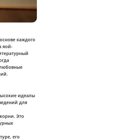
основе каждого
а яой-
литературный
огда
 любовные
лий.
высокие идеалы
ведений для
корни. Это
турных
туре, его