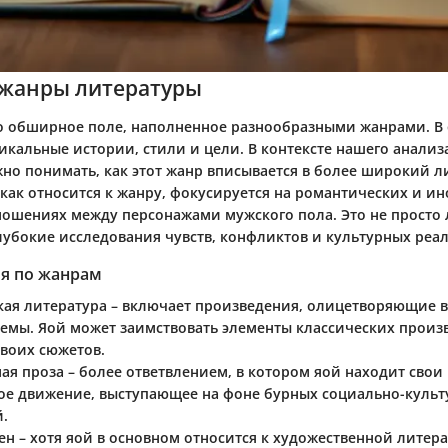
жанры литературы
то обширное поле, наполненное разнообразными жанрами. В 
икальные истории, стили и цели. В контексте нашего анализ
жно понимать, как этот жанр вписывается в более широкий 
как относится к жанру, фокусируется на романтических и ин
ношениях между персонажами мужского пола. Это не просто
глубокие исследования чувств, конфликтов и культурных реа
я по жанрам
кая литература
– включает произведения, олицетворяющие 
темы. Яой может заимствовать элементы классических произ
своих сюжетов.
ая проза
– более ответвлением, в котором яой находит свои 
е движение, выступающее на фоне бурных социально-куль
.
ен
– хотя яой в основном относится к художественной литера