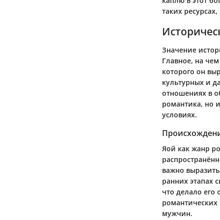
каплю в этот б
таких ресурсах,
Историчес
Значение истор
Главное, на чем
которого он выр
культурных и д
отношениях в о
романтика, но 
условиях.
Происхожден
Яой как жанр р
распространённ
важно выразить
ранних этапах с
что делало его
романтических 
мужчин.