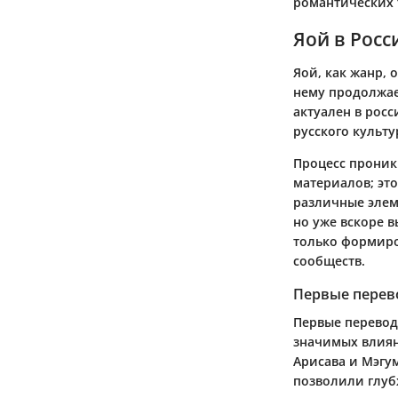
романтических 
Яой в Росс
Яой, как жанр, 
нему продолжает
актуален в росс
русского культу
Процесс проник
материалов; эт
различные элем
но уже вскоре 
только формиро
сообществ.
Первые перев
Первые перевод
значимых влиян
Арисава и Мэгу
позволили глуб