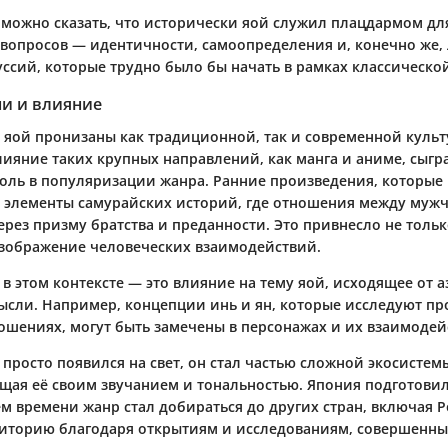
 можно сказать, что исторически яой служил плацдармом дл
 вопросов — идентичности, самоопределения и, конечно же, 
уссий, которые трудно было бы начать в рамках классическо
ни и влияние
 яой пронизаны как традиционной, так и современной культ
влияние таких крупных направлений, как
манга
и
аниме
, сыгр
оль в популяризации жанра. Ранние произведения, которые
и элементы самурайских историй, где отношения между муж
рез призму братства и преданности. Это привнесло не тольк
изображение человеческих взаимодействий.
 этом контексте — это влияние на тему яой, исходящее от 
ысли. Например, концепции
инь и ян
, которые исследуют п
ошениях, могут быть замечены в персонажах и их взаимодей
е просто появился на свет, он стал частью сложной экосисте
ащая её своим звучанием и тональностью. Япония подготовил
ем времени жанр стал добираться до других стран, включая Р
иторию благодаря открытиям и исследованиям, совершенны