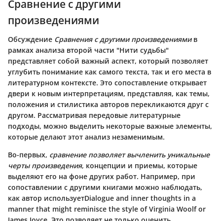
Сравнение с другими
произведениями
Обсуждение
Сравнения с другими произведениями
в
рамках анализа второй части "Нити судьбы"
представляет собой важный аспект, который позволяет
углубить понимание как самого текста, так и его места в
литературном контексте. Это сопоставление открывает
двери к новым интерпретациям, представляя, как темы,
положения и стилистика авторов перекликaются друг с
другом. Рассматривая передовые литературные
подходы, можно выделить некоторые важные элементы,
которые делают этот анализ незаменимым.
Во-первых,
сравнение позволяет вычленить уникальные
черты произведения
, концепции и приемы, которые
выделяют его на фоне других работ. Например, при
сопоставлении с другими книгами можно наблюдать,
как автор используетDialogue and inner thoughts in a
manner that might reminisce the style of Virginia Woolf or
James Joyce. Это позволяет не только оценить