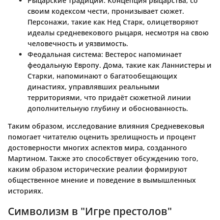
Рыцарские традиции
: Концепция рыцарства, со
своим кодексом чести, пронизывает сюжет.
Персонажи, такие как Нед Старк, олицетворяют
идеалы средневекового рыцаря, несмотря на свою
человечность и уязвимость.
Феодальная система
: Вестерос напоминает
феодальную Европу. Дома, такие как Ланнистеры и
Старки, напоминают о багатообещающих
династиях, управлявших реальными
территориями, что придаёт сюжетной линии
дополнительную глубину и обоснованность.
Таким образом, исследование влияния Средневековья
помогает читателю оценить зрелищность и процент
достоверности многих аспектов мира, созданного
Мартином. Также это способствует обсуждению того,
каким образом исторические реалии формируют
общественное мнение и поведение в вымышленных
историях.
Символизм в "Игре престолов"