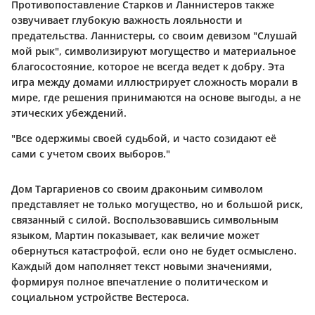
Противопоставление
Старков
и
Ланнистеров
также
озвучивает глубокую важность лояльности и
предательства.
Ланнистеры
, со своим девизом "Слушай
мой рык", символизируют могущество и материальное
благосостояние, которое не всегда ведет к добру. Эта
игра между домами иллюстрирует сложность морали в
мире, где решения принимаются на основе выгоды, а не
этических убеждений.
"Все одержимы своей судьбой, и часто созидают её
сами с учетом своих выборов."
Дом
Таргариенов
со своим драконьим символом
представляет не только могущество, но и большой риск,
связанный с силой. Воспользовавшись символьным
языком, Мартин показывает, как величие может
обернуться катастрофой, если оно не будет осмыслено.
Каждый дом наполняет текст новыми значениями,
формируя полное впечатление о политическом и
социальном устройстве Вестероса.