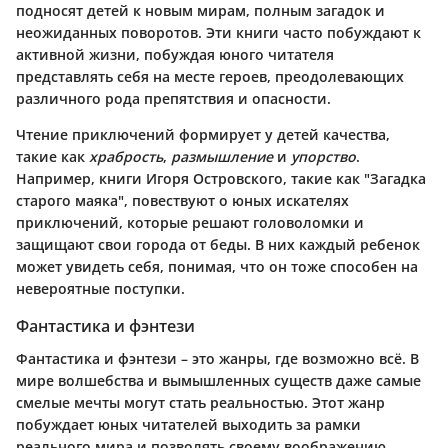
подносят детей к новым мирам, полным загадок и
неожиданных поворотов. Эти книги часто побуждают к
активной жизни, побуждая юного читателя
представлять себя на месте героев, преодолевающих
различного рода препятствия и опасности.
Чтение приключений формирует у детей качества,
такие как
храбрость
,
размышление
и
упорство
.
Например, книги Игоря Островского, такие как "Загадка
старого маяка", повествуют о юных искателях
приключений, которые решают головоломки и
защищают свои города от беды. В них каждый ребенок
может увидеть себя, понимая, что он тоже способен на
невероятные поступки.
Фантастика и фэнтези
Фантастика и фэнтези – это жанры, где возможно всё. В
мире волшебства и вымышленных существ даже самые
смелые мечты могут стать реальностью. Этот жанр
побуждает юных читателей выходить за рамки
реального мира и позволять своему воображению