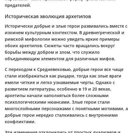
предателей.
Историческая эволюция архетипов
Исторически добрые и злые герои развивались вместе с
изоинем культурным контекстом. В древнегреческой и
римской мифологии можно увидеть яркие примеры
обоих архетипов. Сюжеты часто вращались вокруг
борьбы между добром и злом, что служило
объединяющим элементом для различных мифов.
С переходом к Средневековью, добрые герои все чаще
стали изображаться как рыцари, тогда как злые враги
имели четкие и легко узнаваемые черты. Однако с
развитием литературы, особенно в 19 и 20 веках,
архетипы начали наполняться более сложными
психологическими нюансами. Злые герои стали
многослойными персонажами с понятными мотивами, а
добрые герои нередко сталкивались с внутренними
конфликтами.
Эти изменения отклонились от простых дуализмов и