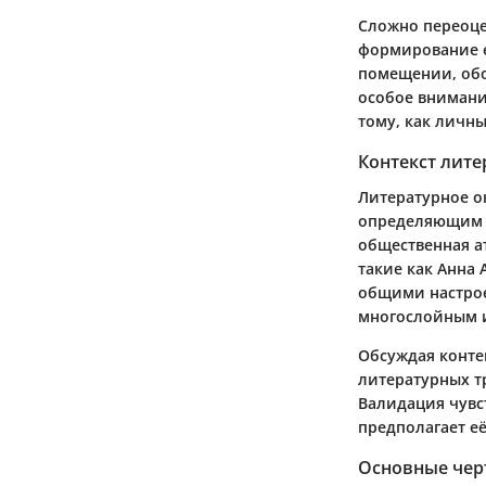
Сложно переоце
формирование е
помещении, обо
особое внимание
тому, как личн
Контекст лит
Литературное о
определяющим е
общественная а
такие как Анна
общими настрое
многослойным 
Обсуждая контек
литературных тр
Валидация чувс
предполагает е
Основные черт