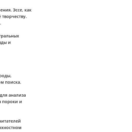
ния. Эссе, как
 творчеству.
.
атральных
яды и
роды,
м поиска.
для анализа
в пороки и
читателей
ерхностном