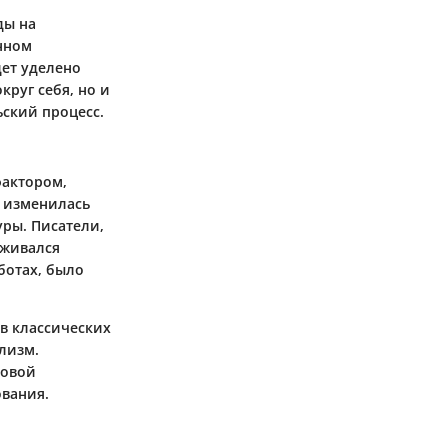
ды на
енном
дет уделено
круг себя, но и
ьский процесс.
фактором,
а изменилась
ры. Писатели,
рживался
ботах, было
 в классических
лизм.
новой
ования.