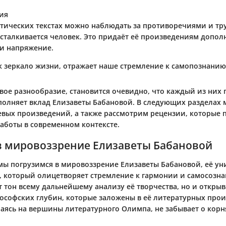
ия
атических текстах можно наблюдать за противоречиями и тр
сталкивается человек. Это придаёт её произведениям допо
и напряжение.
ак зеркало жизни, отражает наше стремление к самопознанию
вое разнообразие, становится очевидно, что каждый из них 
полняет вклад Елизаветы Бабановой. В следующих разделах 
евых произведений, а также рассмотрим рецензии, которые
работы в современном контексте.
в мировоззрение Елизаветы Бабановой
 мы погрузимся в мировоззрение Елизаветы Бабановой, её у
ь, который олицетворяет стремление к гармонии и самосозна
т тон всему дальнейшему анализу её творчества, но и открыв
софских глубин, которые заложены в её литературных прои
раясь на вершины литературного Олимпа, не забывает о корн