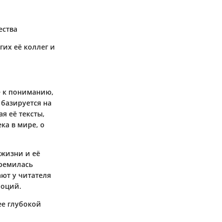
ества
гих её коллег и
е к пониманию,
базируется на
я её тексты,
ка в мире, о
жизни и её
тремилась
ают у читателя
моций.
ее глубокой