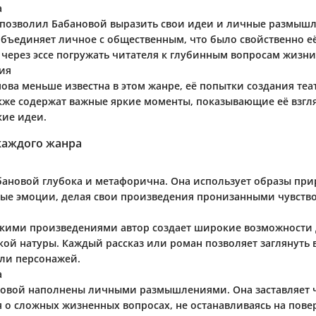
а
 позволил Бабановой выразить свои идеи и личные размышле
объединяет личное с общественным, что было свойственно её
 через эссе погружать читателя к глубинным вопросам жизни
ия
нова меньше известна в этом жанре, её попытки создания те
акже содержат важные яркие моменты, показывающие её взгл
ие идеи.
каждого жанра
бановой глубока и метафорична. Она использует образы при
ые эмоции, делая свои произведения пронизанными чувство
кими произведениями автор создает широкие возможности 
кой натуры. Каждый рассказ или роман позволяет заглянуть 
ли персонажей.
а
новой наполнены личными размышлениями. Она заставляет 
я о сложных жизненных вопросах, не останавливаясь на пов