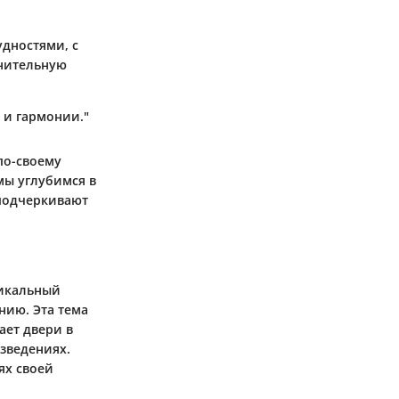
удностями, с
лнительную
 и гармонии."
по-своему
мы углубимся в
 подчеркивают
никальный
нию. Эта тема
ает двери в
зведениях.
ях своей