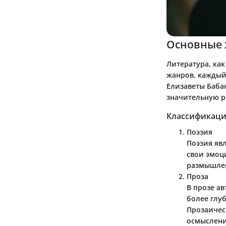
Основные 
Литература, ка
жанров, каждый 
Елизаветы Баба
значительную р
Классификаци
Поэзия
Поэзия яв
свои эмоц
размышлен
Проза
В прозе а
более глу
Прозаичес
осмыслени