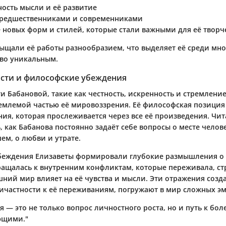
ость мысли и её развитие
предшественниками и современниками
 новых форм и стилей, которые стали важными для её творч
сыщали её работы разнообразием, что выделяет её среди мно
тво уникальным.
сти и философские убеждения
и Бабановой, такие как честность, искренность и стремлени
емлемой частью её мировоззрения. Её философская позиция 
ия, которая прослеживается через все её произведения. Чита
 как Бабанова постоянно задаёт себе вопросы о месте челове
ем, о любви и утрате.
еждения Елизаветы формировали глубокие размышления о 
ращалась к внутренним конфликтам, которые переживала, с
шний мир влияет на её чувства и мысли. Эти отражения созд
частности к её переживаниям, погружают в мир сложных э
 — это не только вопрос личностного роста, но и путь к бол
ющими."