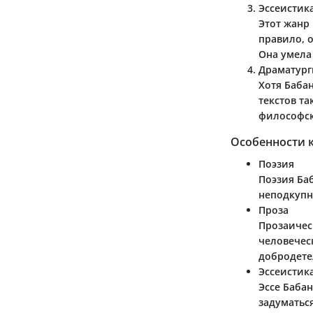
Эссеистик
Этот жанр
правило, 
Она умела
Драматург
Хотя Баба
текстов т
философск
Особенности 
Поэзия
Поэзия Ба
неподкупн
Проза
Прозаичес
человечес
добродете
Эссеистик
Эссе Баба
задуматьс