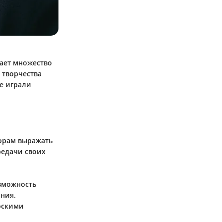
ает множество
 творчества
е играли
торам выражать
редачи своих
озможность
ания.
фскими