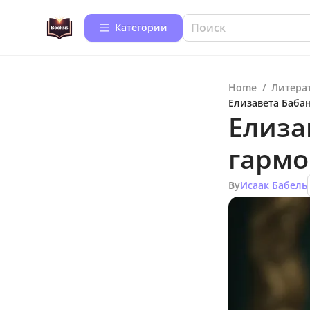
Категории
Home
/
Литера
Елизавета Баба
Елиза
гармо
By
Исаак Бабель