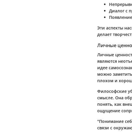
Непрерывн
Диалог с 
Появление
Эти аспекты на
делает творчес
Личные ценно
Личные ценност
являются неотъ
идее самосознан
можно заметить,
плохом и хорош
Философские уб
смысле. Она об
понять, как вне
ощущение сопри
"Понимание себя
связи с окружа