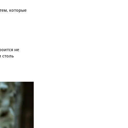
тем, которые
роится не
и столь