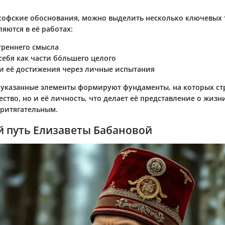
софские обоснования, можно выделить несколько ключевых 
яются в её работах:
треннего смысла
себя как части бóльшего целого
и её достижения через личные испытания
 указанные элементы формируют фундаменты, на которых ст
ество, но и её личность, что делает её представление о жизн
ритягательным.
й путь Елизаветы Бабановой