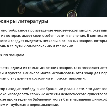
жанры литературы
к многообразное произведение человеческой мысли, охватыв
из которых имеет свои особенности и значение. В контексте
новой следует выделить несколько основных жанров, которы
оль в её пути к самосознанию и гармонии.
я по жанрам
ляется одним из самых искренних жанров. Она позволяет ав
ии и чувства. Бабанова могла использовать этот жанр для пе
ий о внутреннем состоянии и поиске гармонии.
втор находит свободу в изображении реальности, что дает в
боко исследовать сложные аспекты человеческого существов
кие произведения Бабановой могут быть насыщены филосо
ем и глубокыми переживаниями.