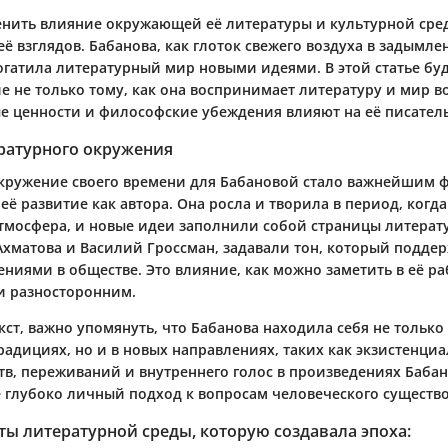
нить влияние окружающей её литературы и культурной сре
ё взглядов. Бабанова, как глоток свежего воздуха в задымл
гатила литературный мир новыми идеями. В этой статье бу
 не только тому, как она воспринимает литературу и мир во
ые ценности и философские убеждения влияют на её писател
ературного окружения
кружение своего времени для Бабановой стало важнейшим 
ё развитие как автора. Она росла и творила в период, когд
тмосфера, и новые идеи заполнили собой страницы литерату
 Ахматова и Василий Гроссман, задавали тон, который подде
ниями в обществе. Это влияние, как можно заметить в её ра
и разносторонним.
ст, важно упомянуть, что Бабанова находила себя не только
адициях, но и в новых направлениях, таких как экзистенциа
тв, переживаний и внутреннего голос в произведениях Баба
ё глубоко личный подход к вопросам человеческого существ
ы литературной среды, которую создавала эпоха: