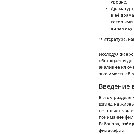
уровне.
Драматург
В её драм
которыми 
динамику 
"Литература, к
Исследуя жанро
обогащает и до
анализ её ключ
значимость её 
Введение 
В этом разделе
взгляд на жизн
не только задаё
понимание фило
Бабанова, взби
философии.