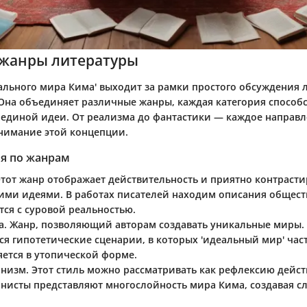
жанры литературы
ального мира Кима' выходит за рамки простого обсуждения 
Она объединяет различные жанры, каждая категория способс
диной идеи. От реализма до фантастики — каждое направл
онимание этой концепции.
я по жанрам
Этот жанр отображает действительность и приятно контрасти
ими идеями. В работах писателей находим описания обществ
тся с суровой реальностью.
а
. Жанр, позволяющий авторам создавать уникальные миры.
ся гипотетические сценарии, в которых 'идеальный мир' час
яется в утопической форме.
рнизм
. Этот стиль можно рассматривать как рефлексию дейст
нисты представляют многослойность мира Кима, создавая с