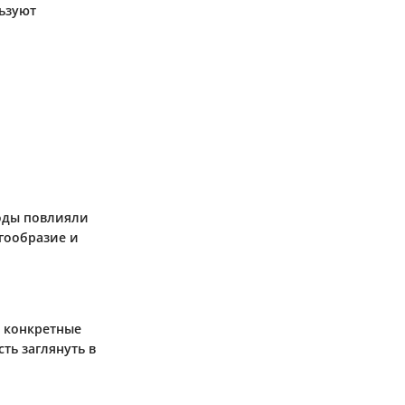
ьзуют
ходы повлияли
огообразие и
ь конкретные
ть заглянуть в