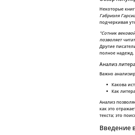
Некоторые книг
Габриэля Гарси
подчеркивая ут
"Сотник вековой
позволяет чита
Другие писатели
полное надежд.
Анализ литер
Важно анализиро
Какова ис
Как литер
Анализ позволяе
как это отража
текста; это пои
Введение 