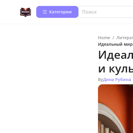
Категории
Home
/
Литера
Идеальный мир 
Идеал
и кул
By
Дина Рубина