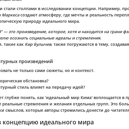
и стали столпами в исследовании концепции. Например, пр
а Маркеса
создают атмосферу, где мечты и реальность перепл
опическую природу идеального мира.
" — это произведение, которое, хотя и находится на грани фэ
телю осознать социальные идеалы и стремления.
, такие как
Кир Булычев
, также погружаются в тему, создава
атурных произведений
вать не только сами сюжеты, но и контекст.
торическая обстановка?
атурный стиль влияет на передачу идей?
т глубже понять, как 'идеальный мир Кима' воплощается в 
ет реальные стремления и желания отдельных групп. Это бол
ски смыслов, которые авторы стремились донести до читателя
в концепцию идеального мира