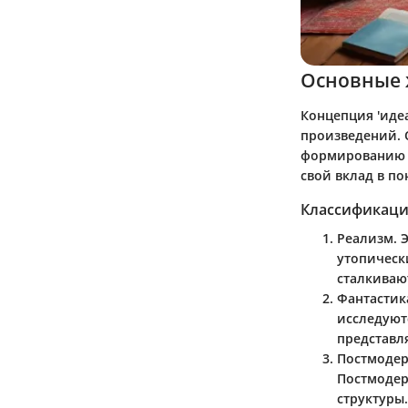
Основные 
Концепция 'иде
произведений. 
формированию е
свой вклад в п
Классификаци
Реализм
. 
утопическ
сталкиваю
Фантастик
исследуют
представл
Постмоде
Постмодер
структуры.