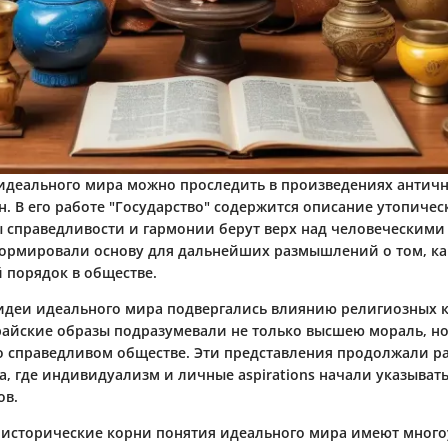
идеального мира можно проследить в произведениях антич
н. В его работе "Государство" содержится описание утопическ
 справедливости и гармонии берут верх над человеческими
формировали основу для дальнейших размышлений о том, к
 порядок в обществе.
 идеи идеального мира подвергались влиянию религиозных 
айские образы подразумевали не только высшею мораль, н
о справедливом обществе. Эти представления продолжали ра
а, где индивидуализм и личные aspirations начали указыват
ов.
 исторические корни понятия идеального мира имеют мног