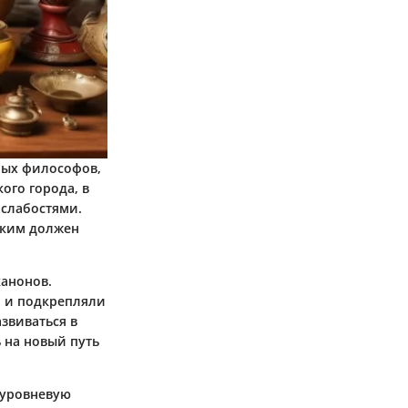
ных философов,
ого города, в
 слабостями.
аким должен
канонов.
о и подкрепляли
звиваться в
ь на новый путь
оуровневую