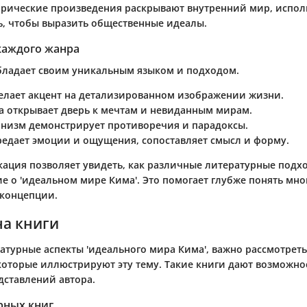
ирические произведения раскрывают внутренний мир, испол
ь, чтобы выразить общественные идеалы.
каждого жанра
ладает своим уникальным языком и подходом.
елает акцент на детализированном изображении жизни.
а
открывает дверь к мечтам и невиданным мирам.
рнизм
демонстрирует противоречия и парадоксы.
едает эмоции и ощущения, сопоставляет смысл и форму.
кация позволяет увидеть, как различные литературные под
ие о 'идеальном мире Кима'. Это помогает глубже понять мн
 концепции.
на книги
атурные аспекты 'идеального мира Кима', важно рассмотрет
которые иллюстрируют эту тему. Такие книги дают возможнос
дставлений автора.
рных книг