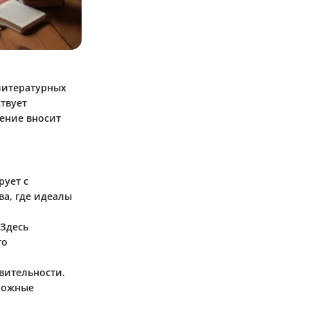
литературных
твует
ение вносит
рует с
а, где идеалы
 Здесь
то
вительности.
ложные