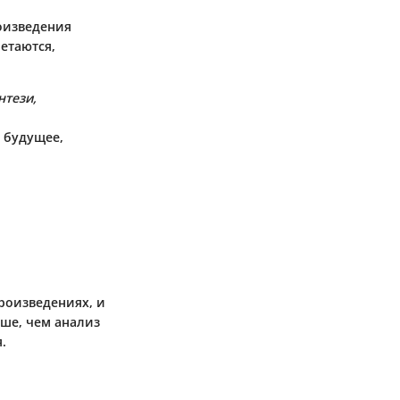
оизведения
етаются,
нтези,
я будущее,
произведениях, и
ьше, чем анализ
.