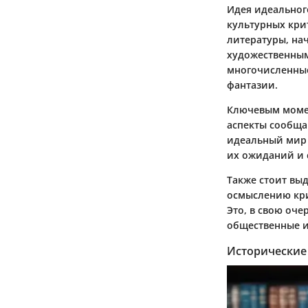
Идея идеальног
культурных кри
литературы, на
художественным
многочисленные
фантазии.
Ключевым момен
аспекты сообща
идеальный мир 
их ожиданий и 
Также стоит вы
осмыслению кри
Это, в свою оче
общественные и
Исторические