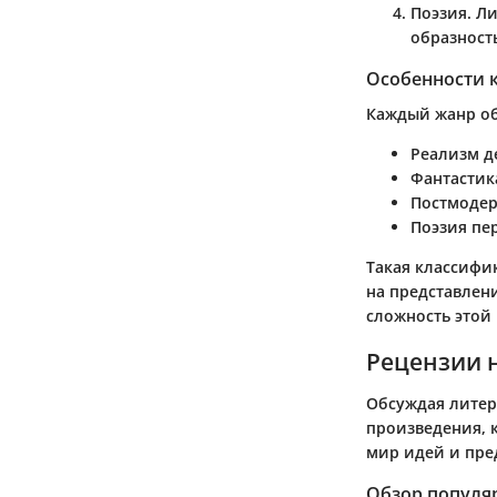
Поэзия
. Л
образност
Особенности 
Каждый жанр об
Реализм
д
Фантастик
Постмоде
Поэзия
пер
Такая классифи
на представлен
сложность этой
Рецензии 
Обсуждая литер
произведения, 
мир идей и пре
Обзор популя