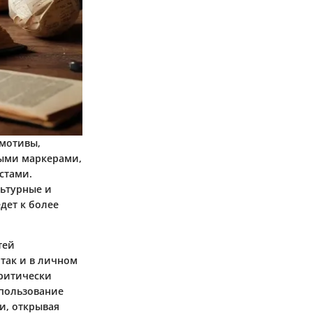
мотивы,
ными маркерами,
стами.
льтурные и
дет к более
тей
 так и в личном
критически
спользование
и, открывая