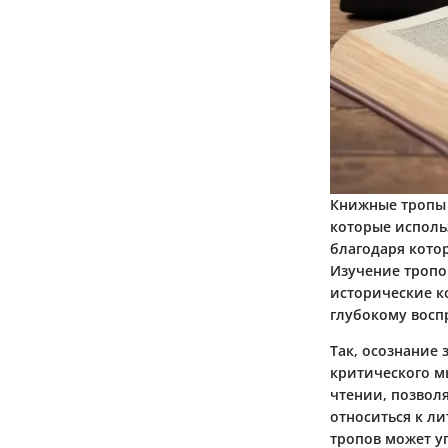
Книжные тропы 
которые исполь
благодаря кото
Изучение тропо
исторические ко
глубокому восп
Так, осознание
критического м
чтении, позвол
относиться к л
тропов может у