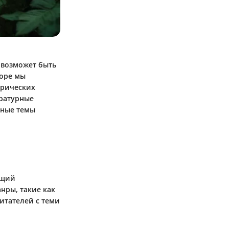
 возможет быть
зоре мы
орических
ературные
вные темы
ющий
нры, такие как
читателей с теми