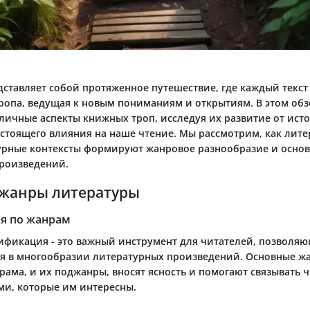
дставляет собой протяженное путешествие, где каждый текст
тропа, ведущая к новым пониманиям и открытиям. В этом об
зличные аспекты книжных троп, исследуя их развитие от ист
астоящего влияния на наше чтение. Мы рассмотрим, как лит
урные контексты формируют жанровое разнообразие и осно
роизведений.
жанры литературы
я по жанрам
ификация - это важный инструмент для читателей, позволя
я в многообразии литературных произведений. Основные жа
драма, и их поджанры, вносят ясность и помогают связывать 
ми, которые им интересны.