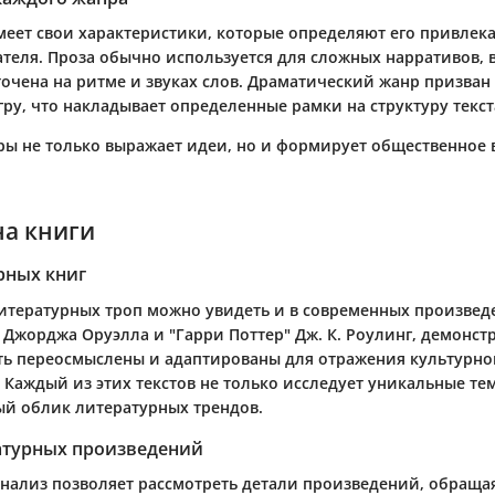
еет свои характеристики, которые определяют его привлека
теля. Проза обычно используется для сложных нарративов, в
точена на ритме и звуках слов. Драматический жанр призван
ру, что накладывает определенные рамки на структуру текст
ры не только выражает идеи, но и формирует общественное 
на книги
рных книг
итературных троп можно увидеть и в современных произведе
" Джорджа Оруэлла и "Гарри Поттер" Дж. К. Роулинг, демонст
ть переосмыслены и адаптированы для отражения культурног
 Каждый из этих текстов не только исследует уникальные тем
й облик литературных трендов.
атурных произведений
нализ позволяет рассмотреть детали произведений, обраща