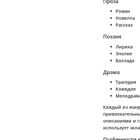
Проза
Роман
Новелла
Рассказ
Поэзия
Лирика
Эпопея
Баллада
Драма
Трагедия
Комедия
Мелодрам
Каждый из жанр
привлекательны
описаниями и г
использует эко
Особенности 