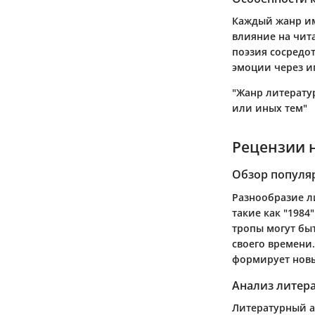
Каждый жанр им
влияние на чита
поэзия сосредо
эмоции через иг
"Жанр литерату
или иных тем"
Рецензии 
Обзор популя
Разнообразие л
такие как "1984
тропы могут бы
своего времени.
формирует новы
Анализ литер
Литературный а