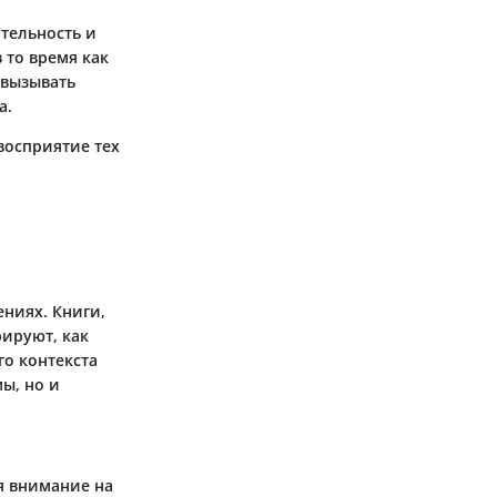
тельность и
 то время как
 вызывать
а.
восприятие тех
ниях. Книги,
рируют, как
о контекста
ы, но и
я внимание на