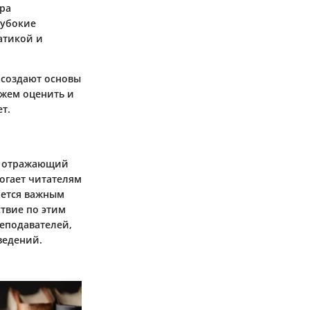
ра
лубокие
атикой и
 создают основы
ожем оценить и
т.
, отражающий
огает читателям
яется важным
ствие по этим
реподавателей,
ведений.