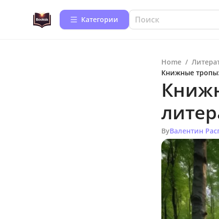
Категории
Home
/
Литера
Книжные тропы:
Книжн
литер
By
Валентин Рас