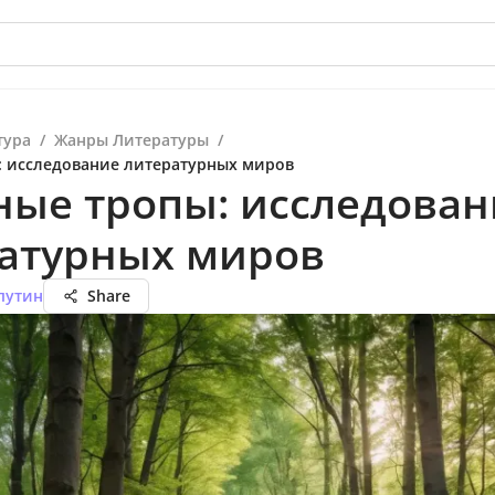
тура
/
Жанры Литературы
/
 исследование литературных миров
ые тропы: исследован
атурных миров
путин
Share