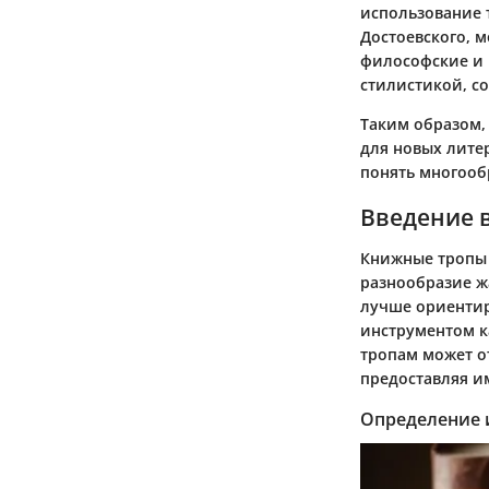
использование 
Достоевского, 
философские и 
стилистикой, с
Таким образом,
для новых лите
понять многооб
Введение 
Книжные тропы 
разнообразие ж
лучше ориентир
инструментом ка
тропам может о
предоставляя и
Определение 