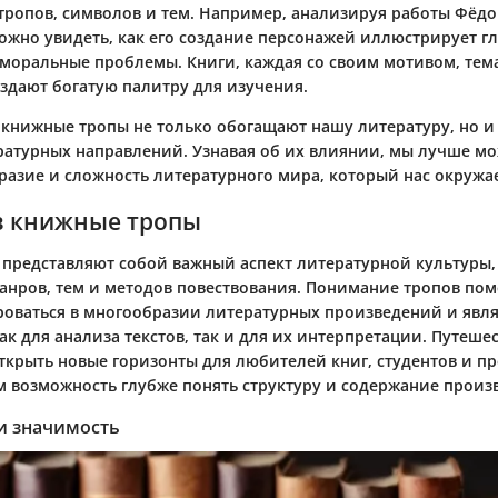
тропов, символов и тем. Например, анализируя работы Фёдо
можно увидеть, как его создание персонажей иллюстрирует г
моральные проблемы. Книги, каждая со своим мотивом, тем
оздают богатую палитру для изучения.
 книжные тропы не только обогащают нашу литературу, но и
ратурных направлений. Узнавая об их влиянии, мы лучше м
разие и сложность литературного мира, который нас окружае
в книжные тропы
представляют собой важный аспект литературной культуры
анров, тем и методов повествования. Понимание тропов пом
оваться в многообразии литературных произведений и явл
к для анализа текстов, так и для их интерпретации. Путеше
ткрыть новые горизонты для любителей книг, студентов и п
м возможность глубже понять структуру и содержание произ
и значимость