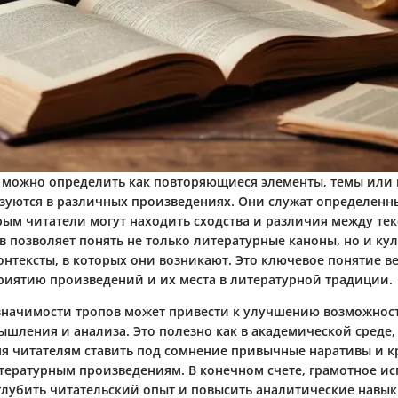
можно определить как повторяющиеся элементы, темы или 
зуются в различных произведениях. Они служат определен
рым читатели могут находить сходства и различия между тек
в позволяет понять не только литературные каноны, но и ку
нтексты, в которых они возникают. Это ключевое понятие ве
риятию произведений и их места в литературной традиции.
 значимости тропов может привести к улучшению возможнос
ышления и анализа. Это полезно как в академической среде,
яя читателям ставить под сомнение привычные наративы и 
итературным произведениям. В конечном счете, грамотное и
глубить читательский опыт и повысить аналитические навык