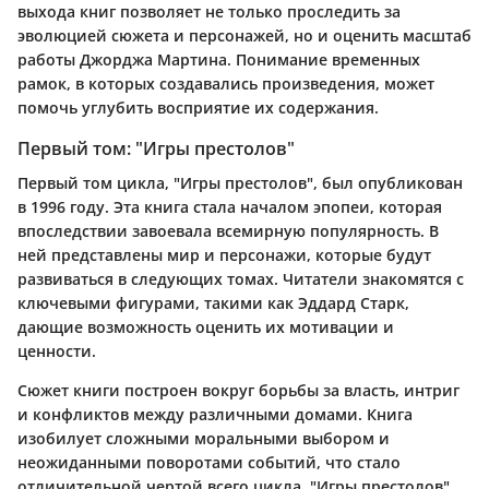
выхода книг позволяет не только проследить за
эволюцией сюжета и персонажей, но и оценить масштаб
работы Джорджа Мартина. Понимание временных
рамок, в которых создавались произведения, может
помочь углубить восприятие их содержания.
Первый том: "Игры престолов"
Первый том цикла,
"Игры престолов"
, был опубликован
в 1996 году. Эта книга стала началом эпопеи, которая
впоследствии завоевала всемирную популярность. В
ней представлены мир и персонажи, которые будут
развиваться в следующих томах. Читатели знакомятся с
ключевыми фигурами, такими как Эддард Старк,
дающие возможность оценить их мотивации и
ценности.
Сюжет книги построен вокруг борьбы за власть, интриг
и конфликтов между различными домами. Книга
изобилует сложными моральными выбором и
неожиданными поворотами событий, что стало
отличительной чертой всего цикла.
"Игры престолов"