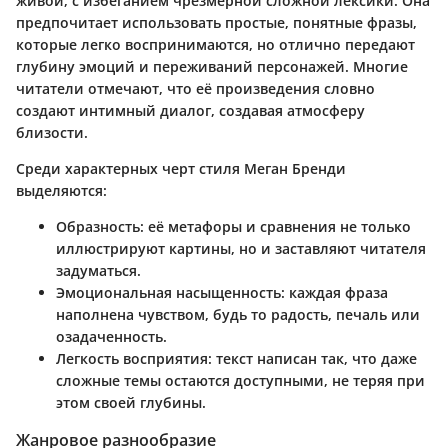
живой, с избеганием чрезмерной сложной лексики. Она
предпочитает использовать простые, понятные фразы,
которые легко воспринимаются, но отлично передают
глубину эмоций и переживаний персонажей. Многие
читатели отмечают, что её произведения словно
создают интимный диалог, создавая атмосферу
близости.
Среди характерных черт стиля Меган Бренди
выделяются:
Образность
: её метафоры и сравнения не только
иллюстрируют картины, но и заставляют читателя
задуматься.
Эмоциональная насыщенность
: каждая фраза
наполнена чувством, будь то радость, печаль или
озадаченность.
Легкость восприятия
: текст написан так, что даже
сложные темы остаются доступными, не теряя при
этом своей глубины.
Жанровое разнообразие