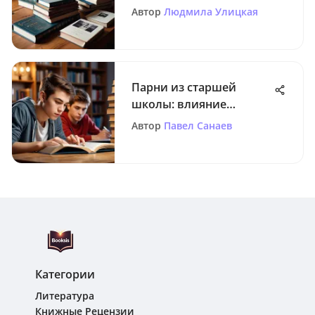
Литературного
Автор
Людмила Улицкая
Произведения
Парни из старшей
школы: влияние
онлайн-чтения
Автор
Павел Санаев
Категории
Литература
Книжные Рецензии