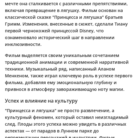
мечте она сталкивается с различными препятствиями,
включая превращение в лягушку. Фильм основан на
классической сказке "Принцесса и лягушка" братьев
Гримм. Изменения, внесенные в сюжет, сделали Тиану
первой чернокожей принцессой Disney, что
ознаменовало исторический шаг в направлении
инклюзивности.
Фильм выделяется своим уникальным сочетанием
традиционной анимации и современной нарративной
техники. Музыкальный ряд, написанный Аланом
Менкеном, также играл ключевую роль в успехе первого
фильма, добавляя ему эмоциональную глубину и
привнося в атмосферу завораживающую ноту магии.
Успех и влияние на культуру
"Принцесса и лягушка" не просто развлечение, а
культурный феномен, который оставил неизгладимый
след. Плоды этого успеха можно увидеть в различных
аспектах — от парадов в Лунном парке до
репрезентации персонажей в индустрии. Фильм