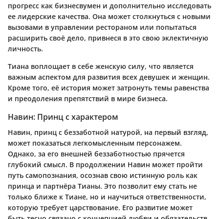
прогресс как бизнесвумен и дополнительно исследовать
ее лидерские качества. Она может столкнуться с новыми
вызовами в управлении рестораном или попытаться
расширить своё дело, привнеся в это свою эклектичную
личность.
Тиана воплощает в себе женскую силу, что является
важным аспектом для развития всех девушек и женщин.
Кроме того, её история может затронуть темы равенства
и преодоления препятствий в мире бизнеса.
Навин: Принц с характером
Навин, принц с беззаботной натурой, на первый взгляд,
может показаться легкомысленным персонажем.
Однако, за его внешней беззаботностью прячется
глубокий смысл. В продолжении Навин может пройти
путь самопознания, осознав свою истинную роль как
принца и партнёра Тианы. Это позволит ему стать не
только ближе к Тиане, но и научиться ответственности,
которую требует царствование. Его развитие может
быть тесно связано с концепцией любви и обязательств,