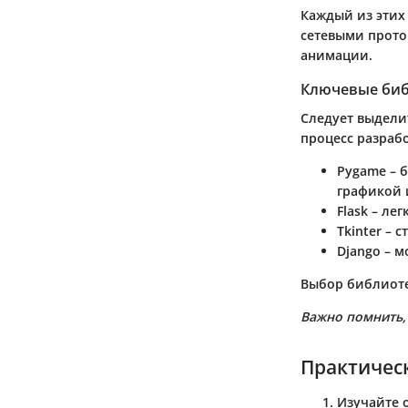
Каждый из этих
сетевыми прото
анимации.
Ключевые би
Следует выдели
процесс разраб
Pygame
– б
графикой 
Flask
– лег
Tkinter
– с
Django
– м
Выбор библиоте
Важно помнить, 
Практичес
Изучайте 