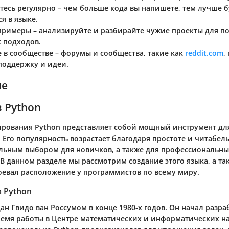
тесь регулярно
– чем больше кода вы напишете, тем лучше б
я в языке.
 примеры
– анализируйте и разбирайте чужие проекты для 
 подходов.
е в сообществе
– форумы и сообщества, такие как
reddit.com
,
поддержку и идеи.
ие
 Python
рования Python представляет собой мощный инструмент дл
 Его популярность возрастает благодаря простоте и читабель
альным выбором для новичков, а также для профессиональны
В данном разделе мы рассмотрим создание этого языка, а т
оевал расположение у программистов по всему миру.
 Python
ан Гвидо ван Россумом в конце 1980-х годов. Он начал разра
время работы в Центре математических и информатических на