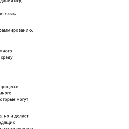
здания игр,
т язык,
ограммированию,
ммного
 среду
 процессе
много
которые могут
.
, но и делает
ходящих
му нахождению и