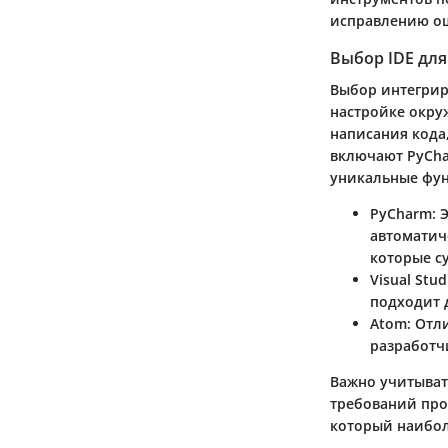
исправлению о
Выбор IDE для
Выбор интегрир
настройке окру
написания кода
включают PyChar
уникальные фу
PyCharm
: 
автоматич
которые с
Visual Stu
подходит д
Atom
: Отл
разработч
Важно учитыват
требований про
который наибол