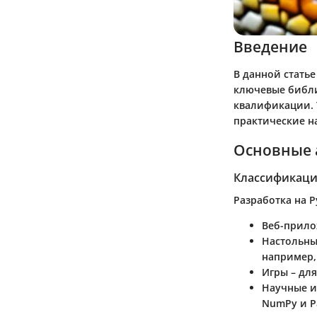
Введение
В данной стать
ключевые библи
квалификации. 
практические н
Основные 
Классификаци
Разработка на 
Веб-прил
Настольн
например, 
Игры
– для
Научные и
NumPy и P