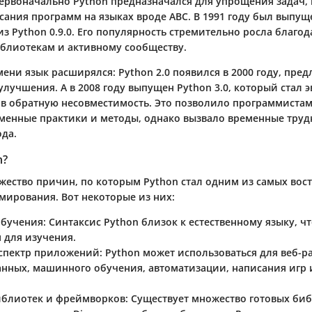
ервоначально Python предназначался для упрощения задач,
сания программ на языках вроде ABC. В 1991 году был выпу
з Python 0.9.0. Его популярность стремительно росла благ
блиотекам и активному сообществу.
ени язык расширялся: Python 2.0 появился в 2000 году, пре
улучшения. А в 2008 году выпущен Python 3.0, который стал
ив обратную несовместимость. Это позволило программистам
менные практики и методы, однако вызвало временные труд
ода.
n?
жество причин, по которым Python стал одним из самых вос
мирования. Вот некоторые из них:
обучения
: Синтаксис Python близок к естественному языку, чт
 для изучения.
спектр приложений
: Python может использоваться для веб-р
анных, машинного обучения, автоматизации, написания игр 
блиотек и фреймворков
: Существует множество готовых би