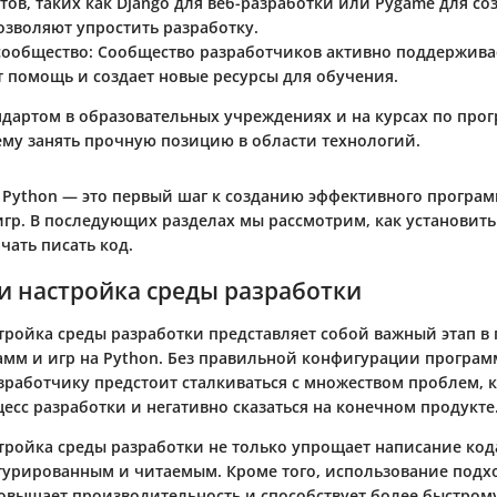
ов, таких как Django для веб-разработки или Pygame для со
озволяют упростить разработку.
сообщество
: Сообщество разработчиков активно поддерживае
т помощь и создает новые ресурсы для обучения.
андартом в образовательных учреждениях и на курсах по пр
ему занять прочную позицию в области технологий.
 Python — это первый шаг к созданию эффективного програ
игр. В последующих разделах мы рассмотрим, как установить
чать писать код.
и настройка среды разработки
тройка среды разработки представляет собой важный этап в
амм и игр на Python. Без правильной конфигурации програм
зработчику предстоит сталкиваться с множеством проблем, 
есс разработки и негативно сказаться на конечном продукте
тройка среды разработки не только упрощает написание кода
ктурированным и читаемым. Кроме того, использование под
овышает производительность и способствует более быстро