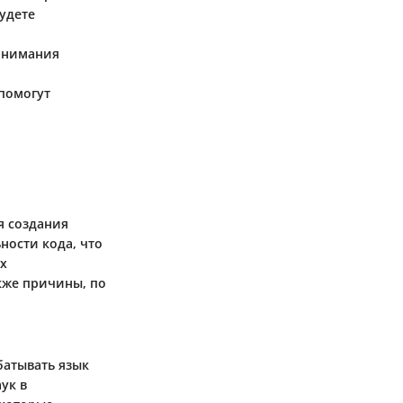
удете
понимания
 помогут
я создания
ности кода, что
х
акже причины, по
батывать язык
ук в