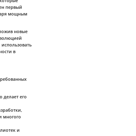
 которые
щен первый
одаря мощным
дложив новые
 эволюцией
 использовать
ности в
требованных
о делает его
азработки,
и многого
блиотек и