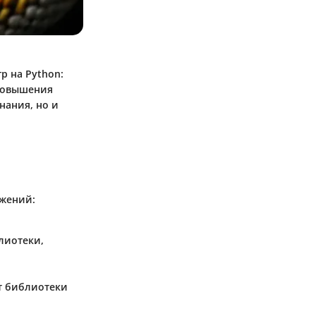
р на Python:
 повышения
нания, но и
ожений:
лиотеки,
т библиотеки