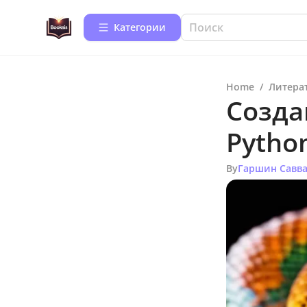
Категории
Home
/
Литера
Созда
Pytho
By
Гаршин Савв