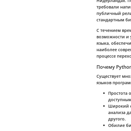
Нидерландах. П
требовали напи
публичный рели
стандартным би
С течением врем
возможности и 
языка, обеспеч
наиболее совре
процессе перех
Почему Pytho
Существует мно
языков програм
Простота 
доступным
Широкий 
анализа д
другого.
Обилие би