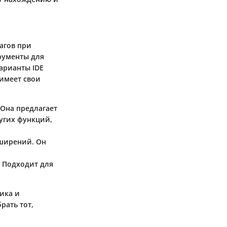
агов при
рументы для
арианты IDE
 имеет свои
 Она предлагает
угих функций,
сширений. Он
 Подходит для
ика и
рать тот,