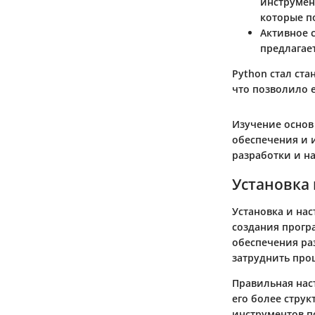
инструмент
которые п
Активное 
предлагае
Python стал ст
что позволило 
Изучение основ
обеспечения и 
разработки и на
Установка 
Установка и нас
создания прогр
обеспечения ра
затруднить проц
Правильная нас
его более стру
инструментов п