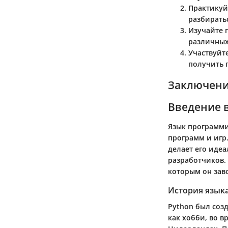
Практикуй
разбиратьс
Изучайте
различных
Участвуйт
получить 
Заключен
Введение в
Язык программи
программ и игр.
делает его иде
разработчиков. 
которым он зав
История языка
Python был созд
как хобби, во 