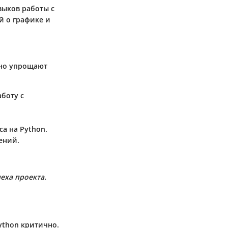
выков работы с
й о графике и
ьно упрощают
боту с
а на Python.
ений.
еха проекта.
ython критично.