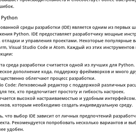
шибок.
 Python
ованной среды разработки (IDE) является одним из первых ш
жения Python. IDE предоставляет разработчику мощные инст
, отладки и управления проектами. Некоторые популярные в
m, Visual Studio Code и Atom. Каждый из этих инструментов
нкции:
Эта среда разработки считается одной из лучших для Python.
еское дополнение кода, поддержку фреймворков и много др
ущественно облегчают процесс разработки.
dio Code
: Легковесный редактор с поддержкой различных ра
ля тех, кто предпочитает простоту и гибкость настроек.
ичается высокой настраиваемостью и удобным интерфейсом.
иков, которым необходимо создать индивидуальную среду.
ь, что выбор IDE зависит от личных предпочтений разработч
екта. Рекомендуется попробовать несколько вариантов и выб
ее удобен.