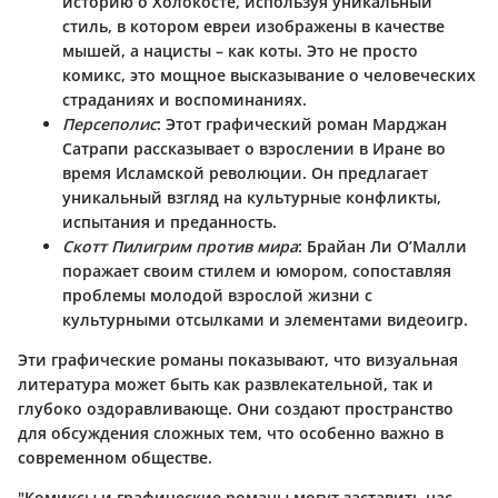
историю о Холокосте, используя уникальный
стиль, в котором евреи изображены в качестве
мышей, а нацисты – как коты. Это не просто
комикс, это мощное высказывание о человеческих
страданиях и воспоминаниях.
Персеполис
: Этот графический роман Марджан
Сатрапи рассказывает о взрослении в Иране во
время Исламской революции. Он предлагает
уникальный взгляд на культурные конфликты,
испытания и преданность.
Скотт Пилигрим против мира
: Брайан Ли О’Малли
поражает своим стилем и юмором, сопоставляя
проблемы молодой взрослой жизни с
культурными отсылками и элементами видеоигр.
Эти графические романы показывают, что визуальная
литература может быть как развлекательной, так и
глубоко оздоравливающе. Они создают пространство
для обсуждения сложных тем, что особенно важно в
современном обществе.
"Комиксы и графические романы могут заставить нас