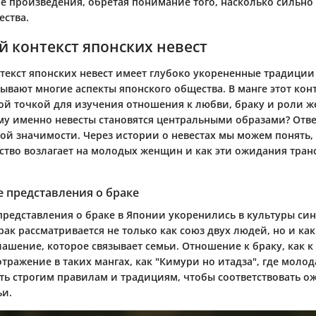
е произведения, обретая понимание того, насколько сильно
ества.
 контекст японских невест
текст японских невест имеет глубоко укорененные традиции
вают многие аспекты японского общества. В манге этот конт
ой точкой для изучения отношения к любви, браку и роли 
му именно невесты становятся центральными образами? Отве
ой значимости. Через истории о невестах мы можем понять,
тво возлагает на молодых женщин и как эти ожидания тра
 представления о браке
редставления о браке в Японии укоренились в культуры си
рак рассматривается не только как союз двух людей, но и ка
лашение, которое связывает семьи. Отношение к браку, как 
отражение в таких мангах, как "Кимури но итадза", где молод
ть строгим правилам и традициям, чтобы соответствовать 
ьи.