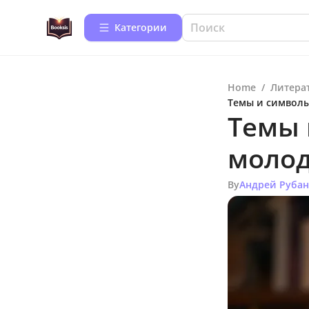
Категории
Home
/
Литера
Темы и символы
Темы 
молод
By
Андрей Руба