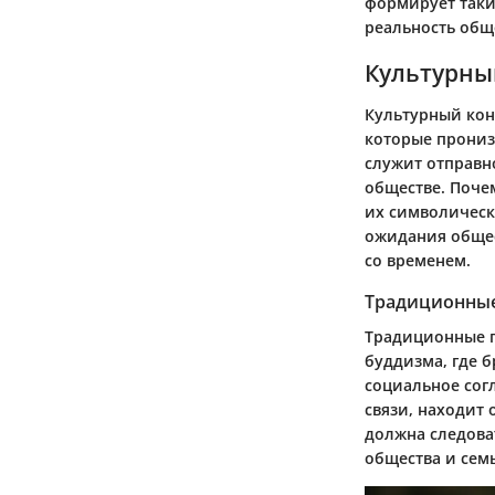
формирует таки
реальность общ
Культурный
Культурный кон
которые пронизы
служит отправн
обществе. Поче
их символическ
ожидания общес
со временем.
Традиционные
Традиционные п
буддизма, где б
социальное сог
связи, находит 
должна следова
общества и сем