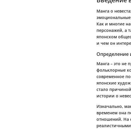
Манга о невест
эмоциональные 
Как и многие на
персонажей, а 
японском общес
и чем он интере
Определение 
Манга – это не
фольклорные ко
современное по
японские худож
стало причиной
истории о невес
Изначально, ма
временем она п
отношений. На 
реалистичными