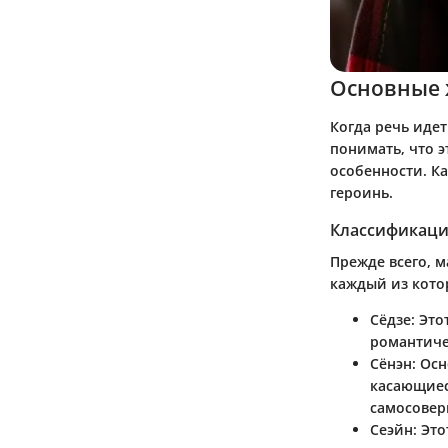
Основные 
Когда речь идет
понимать, что 
особенности. К
героинь.
Классификаци
Прежде всего, 
каждый из кото
Сёдзе
: Эт
романтиче
Сёнэн
: Ос
касающиес
самосовер
Сеэйн
: Эт