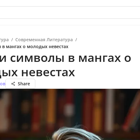
тура
/
Современная Литература
/
 в мангах о молодых невестах
и символы в мангах о
ых невестах
нов
Share