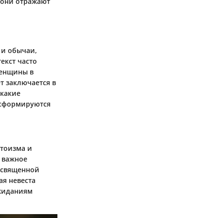
 они отражают
 и обычаи,
екст часто
женщины в
т заключается в
 какие
нсформируются
нтоизма и
к важное
к священной
ая невеста
ожиданиям