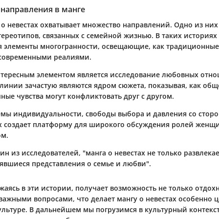
 направления в манге
о невестах охватывает множество направлений. Одно из них 
тереотипов, связанных с семейной жизнью. В таких историях
 элементы многогранности, освещающие, как традиционные
 современными реалиями.
тересным элементом является исследование любовных отн
линии зачастую являются ядром сюжета, показывая, как об
ные чувства могут конфликтовать друг с другом.
емы индивидуальности, свободы выбора и давления со сторо
ах создает платформу для широкого обсуждения ролей женщи
ом.
ин из исследователей, "манга о невестах не только развлекае
оявшиеся представления о семье и любви".
жаясь в эти истории, получает возможность не только отдохн
 важными вопросами, что делает мангу о невестах особенно 
ультуре. В дальнейшем мы погрузимся в культурный контекс