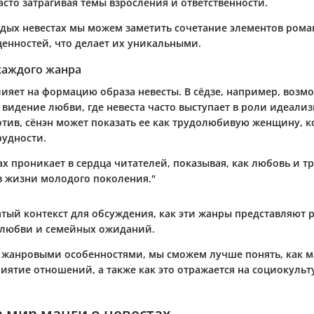
асто затрагивая темы взросления и ответственности.
одых невестах мы можем заметить сочетание элементов рома
енностей, что делает их уникальными.
каждого жанра
ияет на формацию образа невесты. В
сёдзе
, например, возм
видение любви, где невеста часто выступает в роли идеали
отив,
сёнэн
может показать ее как трудолюбивую женщину, к
рудности.
ах проникает в сердца читателей, показывая, как любовь и 
в жизни молодого поколения."
гатый контекст для обсуждения, как эти жанры представляют
 любви и семейных ожиданий.
 жанровыми особенностями, мы сможем лучше понять, как 
иятие отношений, а также как это отражается на социокульт
 мир манги о невестах