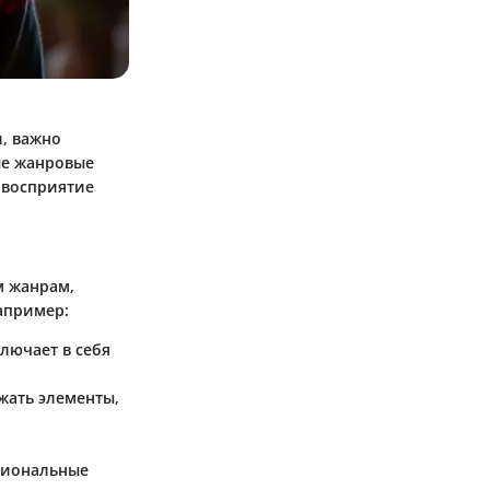
и, важно
ые жанровые
 восприятие
м жанрам,
апример:
лючает в себя
жать элементы,
оциональные