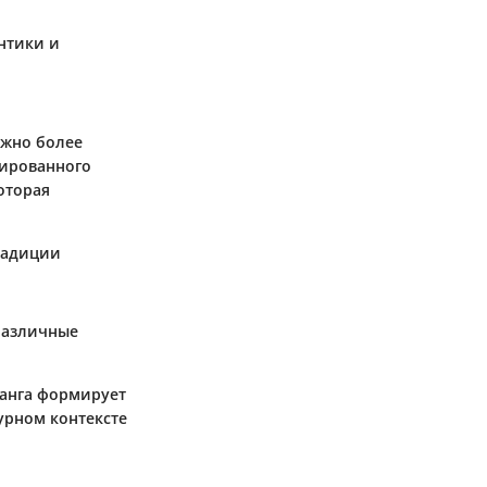
нтики и
ожно более
зированного
оторая
традиции
 различные
манга формирует
урном контексте