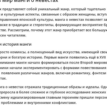
ах представляет собой уникальный жанр, который тщательно
и культурные аспекты, связанные с образом женщины, вступ
правления японской культуры, манга о невестах позволяет з
также в традиции и стереотипы, формирующие восприятие бр
тве. Рассмотрим, почему этот жанр приобретает все большу
сен читателям.
и история манги
 просто комиксы, а полноценный вид искусства, имеющий сво
рни и богатую историю. Первые манги появились ещё в XVII 
нимание манги начало формироваться после Второй мирово
ники начали экспериментировать с формами повествования 
 появления различных жанров, включая романтику, фэнтези 
тах.
нга о невестах отражала традиционные образы и идеалы. Од
ереросла в более сложное и глубокое исследование женских
смену идеализированным главным героиням пришли персон
 проблемами и внутренними конфликтами.