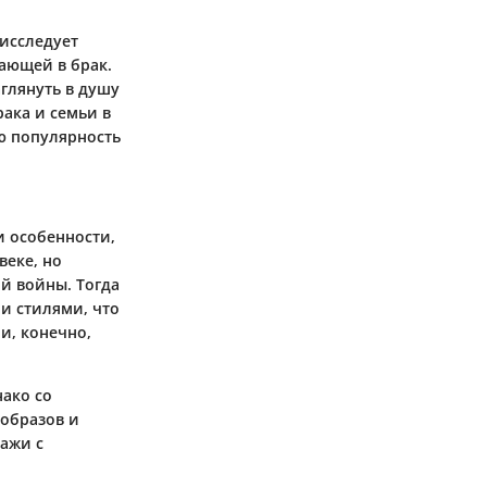
 исследует
ающей в брак.
аглянуть в душу
ака и семьи в
ю популярность
и особенности,
веке, но
й войны. Тогда
и стилями, что
и, конечно,
нако со
 образов и
ажи с