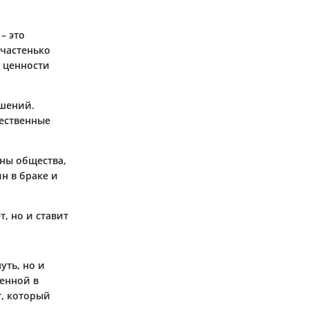
– это
 частенько
 ценности
ошений.
щественные
ны общества,
н в браке и
т, но и ставит
уть, но и
ценной в
т, который