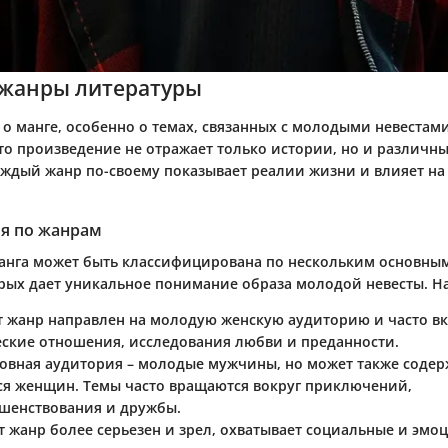
жанры литературы
 о манге, особенно о темах, связанных с молодыми невестам
это произведение не отражает только истории, но и различн
аждый жанр по-своему показывает реалии жизни и влияет на
я по жанрам
манга может быть классифицирована по нескольким основны
рых дает уникальное понимание образа молодой невесты. Н
от жанр направлен на молодую женскую аудиторию и часто вк
ские отношения, исследования любви и преданности.
новная аудитория – молодые мужчины, но может также содер
я женщин. Темы часто вращаются вокруг приключений,
шенствования и дружбы.
от жанр более серьезен и зрел, охватывает социальные и эм