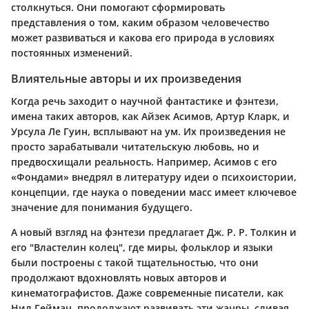
столкнуться. Они помогают сформировать
представления о том, каким образом человечество
может развиваться и какова его природа в условиях
постоянных изменений.
Влиятельные авторы и их произведения
Когда речь заходит о научной фантастике и фэнтези,
имена таких авторов, как Айзек Асимов, Артур Кларк, и
Урсула Ле Гуин, всплывают на ум. Их произведения не
просто зарабатывали читательскую любовь, но и
предвосхищали реальность. Например, Асимов с его
«Фондами» внедрял в литературу идеи о психоистории,
концепции, где наука о поведении масс имеет ключевое
значение для понимания будущего.
А новый взгляд на фэнтези предлагает Дж. Р. Р. Толкин и
его "Властелин колец", где миры, фольклор и языки
были построены с такой тщательностью, что они
продолжают вдохновлять новых авторов и
кинематографистов. Даже современные писатели, как
Нил Гейман, продолжают развивать эти жанры, сливая