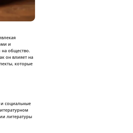
ивлекая
ами и
 на общество.
ак он влияет на
пекты, которые
 и социальные
 литературном
ции литературы