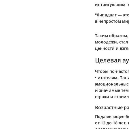
интригующим ге
"Янг адалт — эт
в непростом ми
Таким образом,
молодежи, стал
ценности и взг
Целевая ау
Чтобы по-насто
читателям. Пон
эмоциональные 
и значимые тем
страхи и стрем
Возрастные р
Подавляющее бо
от 12 до 18 лет