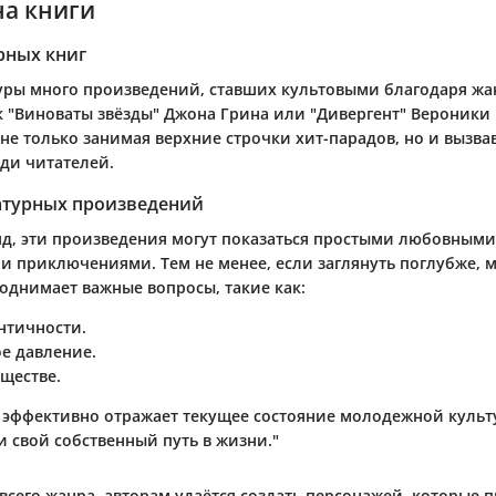
на книги
рных книг
уры много произведений, ставших культовыми благодаря жан
к "Виноваты звёзды" Джона Грина или "Дивергент" Вероники 
не только занимая верхние строчки хит-парадов, но и вызва
ди читателей.
атурных произведений
яд, эти произведения могут показаться простыми любовными
 приключениями. Тем не менее, если заглянуть поглубже, м
поднимает важные вопросы, такие как:
нтичности.
е давление.
бществе.
т эффективно отражает текущее состояние молодежной культ
и свой собственный путь в жизни."
сего жанра, авторам удаётся создать персонажей, которые п