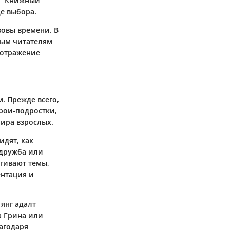
н "Книжный
де выбора.
зовы времени. В
дым читателям
 отражение
. Прежде всего,
ерои-подростки,
ира взрослых.
идят, как
 дружба или
агивают темы,
ентация и
янг адалт
а Грина или
агодаря