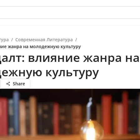
тура
/
Современная Литература
/
яние жанра на молодежную культуру
далт: влияние жанра на
ежную культуру
а
Share