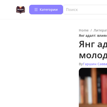
Категории
Home
/
Литера
Янг адалт: вли
Янг а
молод
By
Гаршин Савв