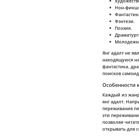
Художеств
Нон-фикш
Фантастик
Фэнтези.
Поэзия.
Драматург
Молодежна
Янг адалт не я
находящуюся на
фантастика, др
поисков самои
Особенности 
Каждый из жанр
янг адалт. Нап
переживания пе
эти переживани
позволяя читат
открывать для 