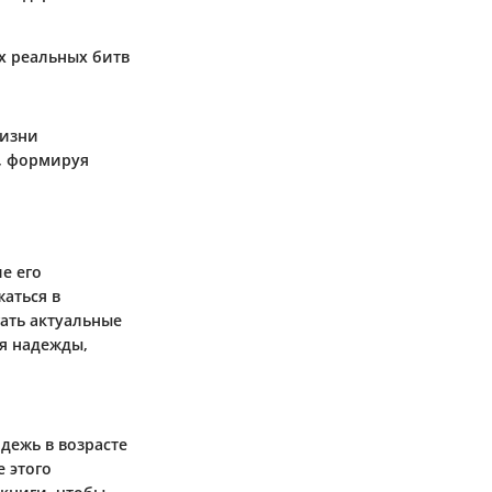
их реальных битв
жизни
, формируя
е его
аться в
ать актуальные
ая надежды,
дежь в возрасте
е этого