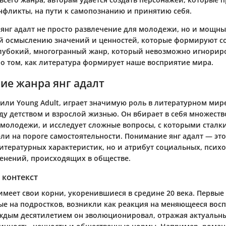
нфликты, на пути к самопознанию и принятию себя.
 янг адалт не просто развлечение для молодежи, но и мощны
 осмыслению значений и ценностей, которые формируют с
глубокий, многогранный жанр, который невозможно игнориро
 о том, как литература формирует наше восприятие мира.
ие жанра янг адалт
 или Young Adult, играет значимую роль в литературном мир
ду детством и взрослой жизнью. Он вбирает в себя множеств
 молодежи, и исследует сложные вопросы, с которыми сталк
ли на пороге самостоятельности. Понимание янг адалт — это
литературных характеристик, но и атрибут социальных, псих
енений, происходящих в обществе.
 контекст
имеет свои корни, укоренившиеся в средине 20 века. Первые
е на подростков, возникли как реакция на меняющееся вос
ждым десятилетием он эволюционировал, отражая актуальны