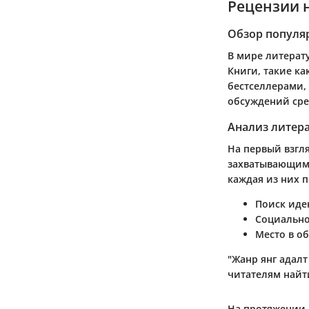
Рецензии 
Обзор популя
В мире литерат
Книги, такие ка
бестселлерами, 
обсуждений сре
Анализ литер
На первый взгл
захватывающими
каждая из них 
Поиск иде
Социально
Место в о
"Жанр янг адал
читателям найт
На протяжении в