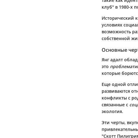
такие как иден
клуб" в 1980-х 
Исторический ко
условиях социа
возможность раз
собственной жи
Основные чер
Янг адалт облад
это
проблемати
которые борютс
Еще одной отли
развиваются от
конфликты с ро
связанные с
соц
экология.
Эти черты, вкуп
привлекательны
"Скотт Пилигри