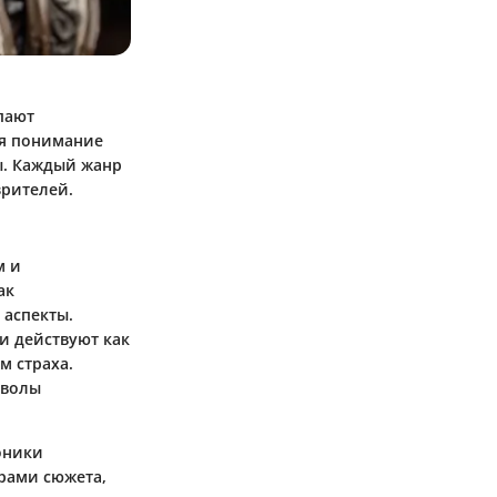
пают
ся понимание
ы. Каждый жанр
зрителей.
м и
ак
 аспекты.
и действуют как
м страха.
мволы
оники
рами сюжета,