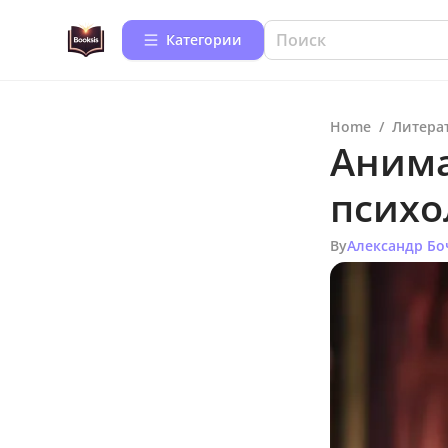
Категории
Home
/
Литера
Анима
психо
By
Александр Бо