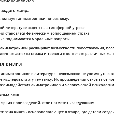
витие конфликтов.
каждого жанра
пользует аниматроники по-разному:
ой литературе
акцент на атмосферной угрозе;
ни становятся физическим воплощением страха;
ике
поднимаются моральные вопросы.
 аниматроники расширяют возможности повествования, поз
личные аспекты страха и тревоги в контексте различных жан
на книги
 аниматроников в литературе, невозможно не упомянуть о в
ые исследовали эту тематику. Их произведения открывают н
взаимодействия аниматроников и человеческой психологии
рных книг
 ярких произведений, стоит отметить следующие:
Стивена Кинга
- основополагающее в жанре, где детали созд