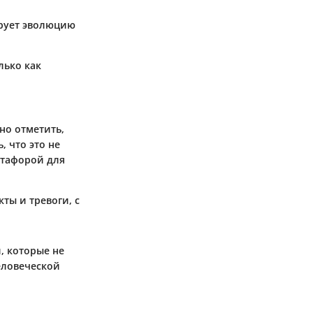
ирует эволюцию
лько как
но отметить,
, что это не
етафорой для
ты и тревоги, с
, которые не
еловеческой