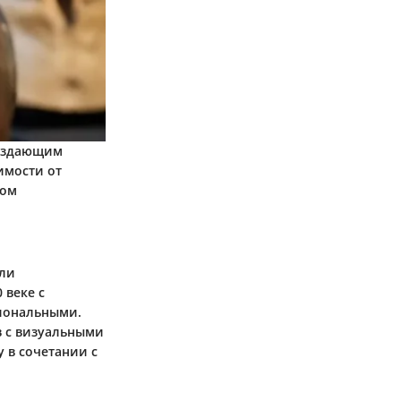
создающим
имости от
бом
али
 веке с
иональными.
в с визуальными
 в сочетании с