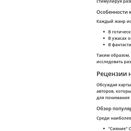
стимулируя раз
Особенности 
Каждый жанр ис
В
готическ
В
ужасах
о
В
фантаст
Таким образом,
исследовать раз
Рецензии 
Обсуждая карты
авторов, котор
для понимания 
Обзор популя
Среди наиболее
"Сияние" 