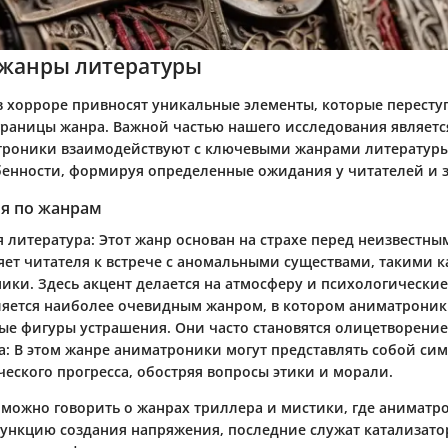
жанры литературы
 хорроре привносят уникальные элементы, которые пересту
раницы жанра. Важной частью нашего исследования являет
атроники взаимодействуют с ключевыми жанрами литератур
бенности, формируя определенные ожидания у читателей и 
я по жанрам
я литература
: Этот жанр основан на страхе перед неизвестны
яет читателя к встрече с аномальными существами, такими к
ики. Здесь акцент делается на атмосферу и психологические
вляется наиболее очевидным жанром, в котором аниматроник
ые фигуры устрашения. Они часто становятся олицетворение
а
: В этом жанре аниматроники могут представлять собой си
ческого прогресса, обостряя вопросы этики и морали.
можно говорить о жанрах триллера и мистики, где аниматр
ункцию создания напряжения, последние служат катализато