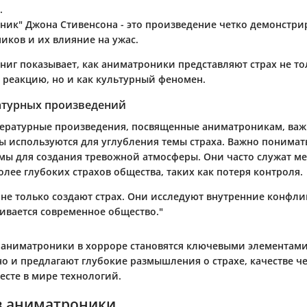
.
ник" Джона Стивенсона
- это произведение четко демонстр
иков и их влияние на ужас.
ниг показывает, как аниматроники представляют страх не то
реакцию, но и как культурный феномен.
атурных произведений
ературные произведения, посвященные аниматроникам, важ
ы используются для углубления темы страха. Важно понимать
мы для создания тревожной атмосферы. Они часто служат м
лее глубоких страхов общества, таких как потеря контроля.
не только создают страх. Они исследуют внутренние конфлик
ивается современное общество."
 аниматроники в хорроре становятся ключевыми элементами
но и предлагают глубокие размышления о страхе, качестве ч
есте в мире технологий.
в аниматроники