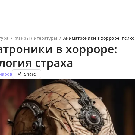
тура
/
Жанры Литературы
/
Аниматроники в хорроре: психо
троники в хорроре:
логия страха
чаров
Share