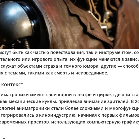
огут быть как частью повествования, так и инструментом, 
ительного или игрового опыта. Их функции меняются в завис
и служат объектами страха и темного юмора, другие — спосо
я с темами, такими как смерть и неизведанное.
 контекст
ниматроники имеют свои корни в театре и цирке, где они ст
как механические куклы, привлекая внимание зрителей. В 20
ологий аниматроники стали более сложными и многофункц
тегрировались в киноиндустрию, начиная с первых фильмо
овременных проектов, использующих компьютерную графику