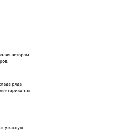
воляя авторам
ров.
кладе ряда
овые горизонты
.
ают ужасную