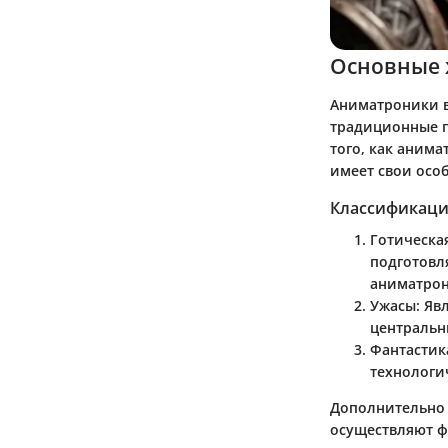
Основные 
Аниматроники в
традиционные г
того, как аним
имеет свои осо
Классификаци
Готическа
подготовл
аниматрон
Ужасы
: Я
центральн
Фантастик
технологи
Дополнительно 
осуществляют ф