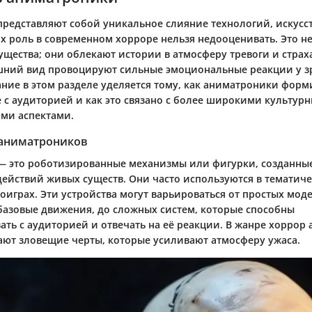
редставляют собой уникальное слияние технологий, искусст
х роль в современном хорроре нельзя недооценивать. Это не
щества; они облекают истории в атмосферу тревоги и страха
шний вид провоцируют сильные эмоциональные реакции у з
ние в этом разделе уделяется тому, как аниматроники фор
 с аудиторией и как это связано с более широкими культур
ми аспектами.
аниматроников
 это роботизированные механизмы или фигурки, созданны
ействий живых существ. Они часто используются в тематиче
оиграх. Эти устройства могут варьироваться от простых мод
базовые движения, до сложных систем, которые способны
ать с аудиторией и отвечать на её реакции. В жанре хоррор
ают зловещие черты, которые усиливают атмосферу ужаса.