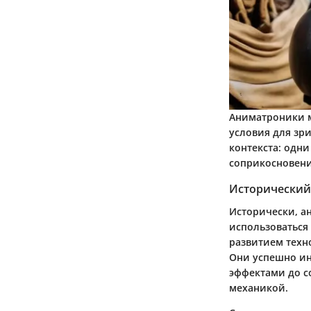
Аниматроники м
условия для зр
контекста: одн
соприкосновени
Исторический
Исторически, а
использоваться 
развитием техн
Они успешно ин
эффектами до с
механикой.