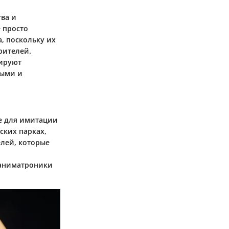
ва и
 просто
, поскольку их
рителей.
мируют
ными и
е для имитации
ских парках,
елей, которые
 аниматроники