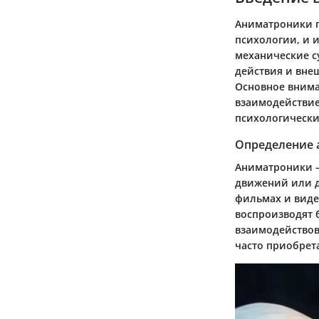
Аниматроники п
психологии, и и
механические су
действия и вне
Основное внима
взаимодействие
психологически
Определение 
Аниматроники —
движений или д
фильмах и виде
воспроизводят 
взаимодействов
часто приобрет