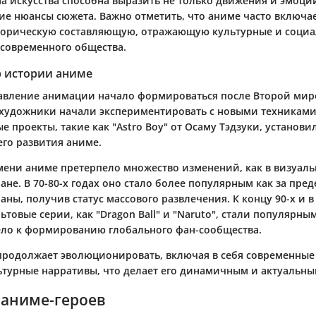
ма искусства способна выразить не только движения и эмоци
ие нюансы сюжета. Важно отметить, что аниме часто включае
орическую составляющую, отражающую культурные и социа
 современного общества.
р истории аниме
авление анимации начало формироваться после Второй мир
 художники начали экспериментировать с новыми техниками
 проекты, такие как "Astro Boy" от Осаму Тэдзуки, установи
го развития аниме.
мени аниме претерпело множество изменений, как в визуальн
не. В 70-80-х годах оно стало более популярным как за пре
раны, получив статус массового развлечения. К концу 90-х и в
льтовые серии, как "Dragon Ball" и "Naruto", стали популярны
ело к формированию глобального фан-сообщества.
продолжает эволюционировать, включая в себя современные
ьтурные нарративы, что делает его динамичным и актуальны
 аниме-героев