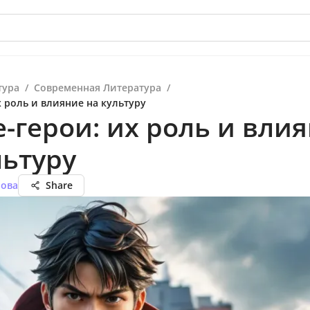
тура
/
Современная Литература
/
 роль и влияние на культуру
-герои: их роль и вли
льтуру
нова
Share