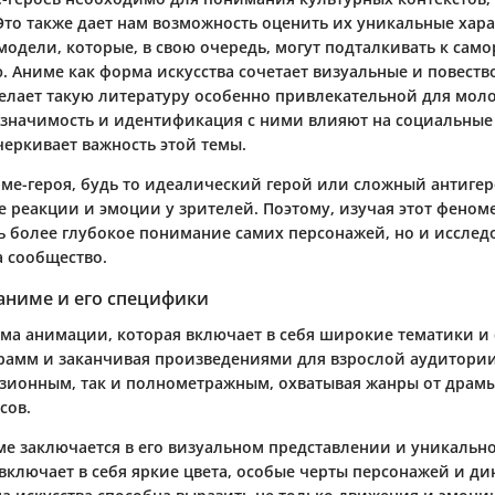
Это также дает нам возможность оценить их уникальные хар
модели, которые, в свою очередь, могут подталкивать к сам
 Аниме как форма искусства сочетает визуальные и повеств
делает такую литературу особенно привлекательной для мол
значимость и идентификация с ними влияют на социальные
черкивает важность этой темы.
ме-героя, будь то идеалический герой или сложный антигер
е реакции и эмоции у зрителей. Поэтому, изучая этот феном
ь более глубокое понимание самих персонажей, но и исследо
а сообщество.
аниме и его специфики
рма анимации, которая включает в себя широкие тематики и 
грамм и заканчивая произведениями для взрослой аудитори
изионным, так и полнометражным, охватывая жанры от драмы
сов.
е заключается в его визуальном представлении и уникальн
 включает в себя яркие цвета, особые черты персонажей и д