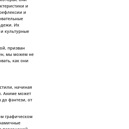
актеристики и
орефлексии и
овательные
одежи. Их
 и культурные
ой, призван
ен, мы можем не
вать, как они
стили, начиная
и. Аниме может
 до фэнтези, от
ом графическом
инамичные