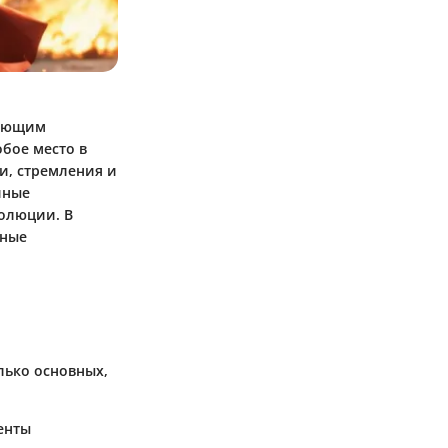
кающим
бое место в
и, стремления и
йные
волюции. В
нные
лько основных,
енты