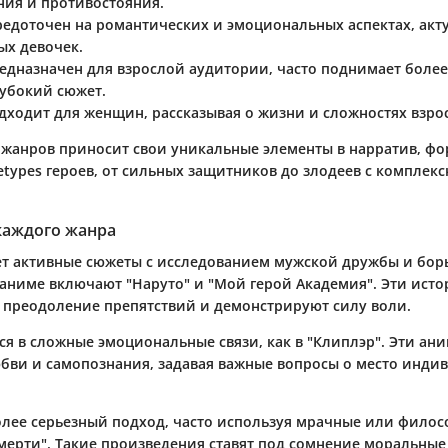
ия и противостояния.
средоточен на романтических и эмоциональных аспектах, акт
х девочек.
редназначен для взрослой аудитории, часто поднимает боле
лубокий сюжет.
одходит для женщин, рассказывая о жизни и сложностях взр
 жанров приносит свои уникальные элементы в нарратив, ф
etypes героев, от сильных защитников до злодеев с комплек
каждого жанра
т активные сюжеты с исследованием мужской дружбы и борь
аниме включают "Наруто" и "Мой герой Академия". Эти исто
 преодоление препятствий и демонстрируют силу воли.
ся в сложные эмоциональные связи, как в "Клиплэр". Эти ан
бви и самопознания, задавая важные вопросы о место инди
лее серьезный подход, часто используя мрачные или филос
смерти". Такие произведения ставят под сомнение моральные