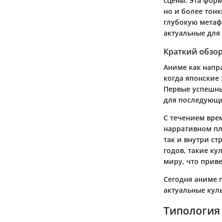
сцены. Эта фор
но и более тонк
глубокую метаф
актуальные для
Краткий обзо
Аниме как напр
когда японские
Первые успешные
для последующе
С течением вре
нарративном пла
так и внутри ст
годов, такие ку
миру, что прив
Сегодня аниме 
актуальные кул
Типология