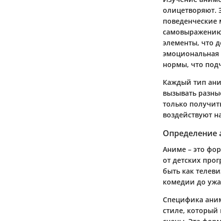
олицетворяют. 
поведенческие 
самовыражению.
элементы, что 
эмоциональная 
нормы, что под
Каждый тип ани
вызывать разны
только получит
воздействуют н
Определение 
Аниме – это фо
от детских про
быть как телев
комедии до ужа
Специфика аним
стиле, который