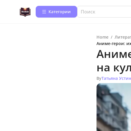
Категории
Home
/
Литера
Аниме-герои: их
Аниме
на ку
By
Татьяна Усти