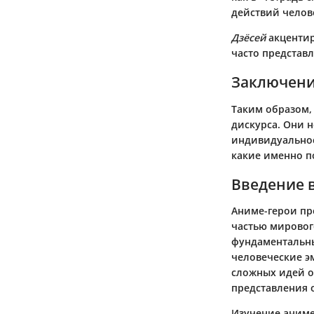
действий челов
Дзёсей
акцентир
часто представл
Заключен
Таким образом,
дискурса. Они 
индивидуальнос
какие именно п
Введение 
Аниме-герои пр
частью мирового
фундаментальны
человеческие э
сложных идей о
представления 
Изучение аниме