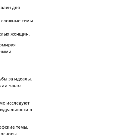
уален для
е сложные темы
ослых женщин.
ормируя
сными
бы за идеалы.
рии часто
име исследуют
видуальности в
офские темы,
 основы