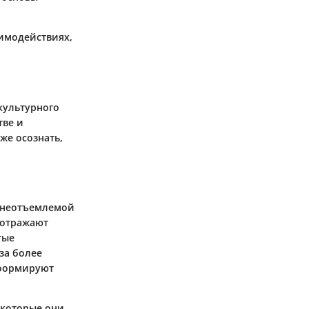
имодействиях,
культурного
тве и
же осознать,
и неотъемлемой
 отражают
тые
за более
 формируют
 которые они