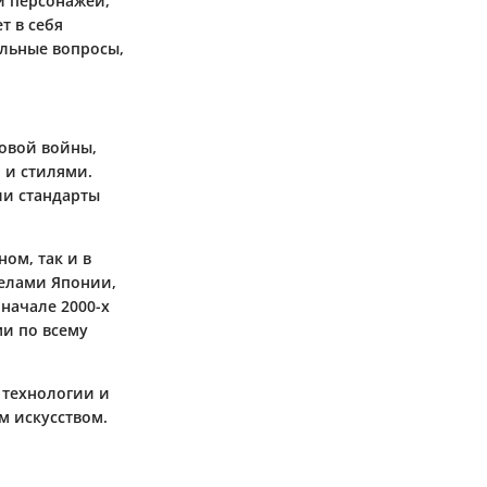
и персонажей,
т в себя
льные вопросы,
овой войны,
 и стилями.
ли стандарты
ом, так и в
делами Японии,
 начале 2000-х
ми по всему
 технологии и
м искусством.