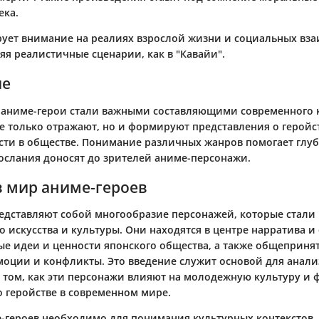
ека.
ует внимание на реалиях взрослой жизни и социальных вза
яя реалистичные сценарии, как в "Кавайи".
ие
 аниме-герои стали важными составляющими современного 
не только отражают, но и формируют представления о геройс
ти в обществе. Понимание различных жанров помогает глуб
ослания доносят до зрителей аниме-персонажи.
в мир аниме-героев
едставляют собой многообразие персонажей, которые стал
 искусства и культуры. Они находятся в центре нарратива и
е идеи и ценности японского общества, а также общеприня
моции и конфликты. Это введение служит основой для анали
 том, как эти персонажи влияют на молодежную культуру и
о геройстве в современном мире.
-героев необходимо для понимания культурных контекстов,