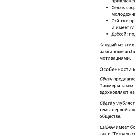
приключен
Сёдзё
: со
молодежны
Сэйнэн
: п
и имеет г
Дзёсей
: п
Каждый из этих
различные arch
мотивациями.
Особенности 
Сёнэн
предлагае
Примеры таких 
вдохновляют на
Сёдзё
углубляет
темы первой лю
обществе.
Сэйнэн
имеет бо
как в "Тетрадь 