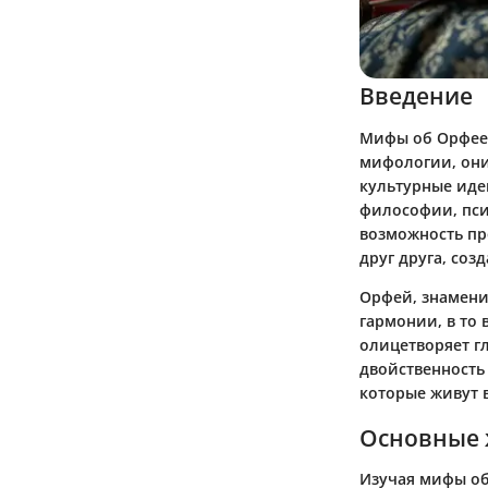
Введение
Мифы об Орфее 
мифологии, они
культурные иде
философии, пси
возможность пр
друг друга, соз
Орфей
, знамен
гармонии, в то 
олицетворяет г
двойственность
которые живут в
Основные 
Изучая мифы об