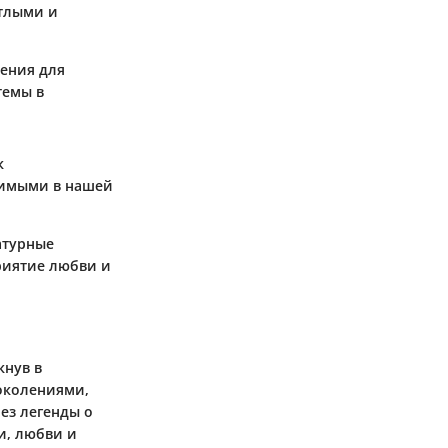
етлыми и
вения для
темы в
к
чимыми в нашей
атурные
риятие любви и
кнув в
околениями,
ез легенды о
и, любви и