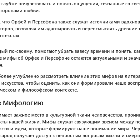
 глубже почувствовать и понять ощущения, связанные со св
торонами любви.
, что Орфей и Персефона также служат источниками вдохно
торов, позволяя им адаптировать и переосмыслять древние 
нтекстах.
ый по-своему, помогают убрать завесу времени и понять, ка
е мифы об Орфее и Персефоне остаются актуальными и зна
я.
олее углубленно рассмотреть влияние этих мифов на литер
 искусства, чтобы оценить, как они формировали наше восп
ическом и философском контексте.
в Мифологию
мает важное место в культурной ткани человечества, прони
кты нашей жизни. Мифы служат связующим звеном между п
ости и идеи, которые формируют наше понимание мира. Чер
 народ получает доступ к непростым вопросам жизни и смерт