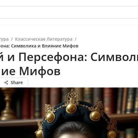
тура
/
Классическая Литература
/
фона: Символика и Влияние Мифов
 и Персефона: Символ
ние Мифов
Share