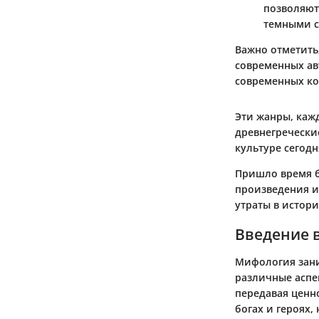
позволяют
темными с
Важно отметить
современных ав
современных ко
Эти жанры, кажд
древнегречески
культуре сегодн
Пришло время б
произведения и
утраты в истор
Введение 
Мифология зани
различные аспе
передавая ценн
богах и героях,