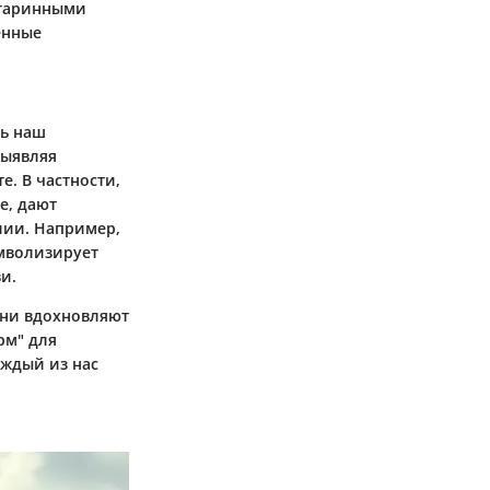
старинными
енные
ть наш
выявляя
. В частности,
е, дают
лии. Например,
имволизирует
и.
Они вдохновляют
рм" для
ждый из нас