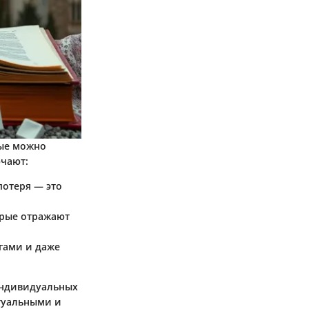
рые можно
чают:
потеря — это
орые отражают
гами и даже
индивидуальных
ктуальными и