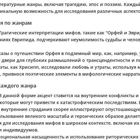
тературные жанры, включая трагедию, эпос и поэзию. Кажды
никальную возможность для исследования различных аспекто
я по жанрам
 Трагические интерпретации мифов, такие как "Орфей и Эври
ниях Еврипида, подчеркивают неумолимость судьбы и чело
сказы о путешествии Орфея в подземный мир, как, например, 
 двери для глубоких размышлений о трансцендентности и п
оэты, как Хрисипп, исследовали любовь и утраты, используя
, привнося поэтические элементы в мифологические наррат
каждого жанра
 В данной форме акцент ставится на внутренние конфликты 
которые могут привести к катастрофическим последствиям. 
, внутренние страдания скорее иллюстрируют опустошающую
ользование великого масштаба и героических образов делает
 для исследования мифов в широком контексте, включая их
и индивидуумов.
моциональная насыщенность и использование риторических