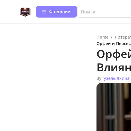
Категории
Home
/
Литера
Орфей и Персе
Орфей
Влия
By
Гузель Яхина