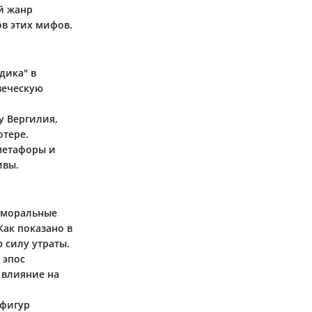
й жанр
в этих мифов.
дика" в
веческую
у Вергилия,
отере.
 метафоры и
ивы.
и моральные
Как показано в
 силу утраты.
 эпос
 влияние на
 фигур