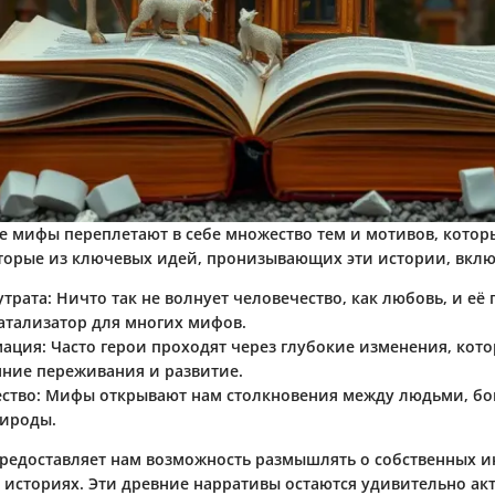
е мифы переплетают в себе множество тем и мотивов, кото
торые из ключевых идей, пронизывающих эти истории, вклю
утрата
: Ничто так не волнует человечество, как любовь, и её 
тализатор для многих мифов.
мация
: Часто герои проходят через глубокие изменения, кот
нние переживания и развитие.
ство
: Мифы открывают нам столкновения между людьми, бо
ироды.
предоставляет нам возможность размышлять о собственных 
 историях. Эти древние нарративы остаются удивительно а