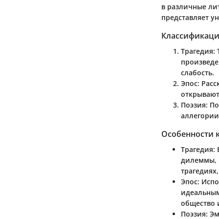
в различные ли
представляет у
Классификаци
Трагедия
:
произведе
слабость.
Эпос
: Рас
открывают
Поэзия
: П
аллегории
Особенности 
Трагедия
:
дилеммы, 
трагедиях
Эпос
: Исп
идеальным
общество 
Поэзия
: Э