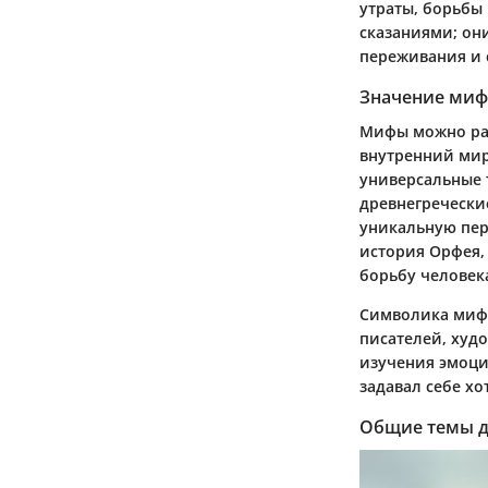
утраты, борьбы
сказаниями; он
переживания и 
Значение миф
Мифы можно рас
внутренний мир
универсальные т
древнегреческие
уникальную пер
история Орфея,
борьбу человек
Символика мифо
писателей, худ
изучения эмоци
задавал себе хо
Общие темы д