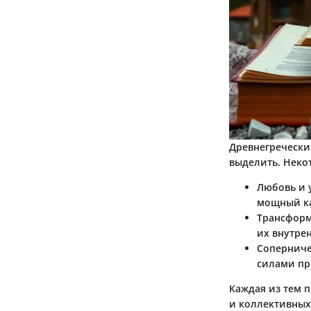
Древнегречески
выделить. Неко
Любовь и 
мощный ка
Трансфор
их внутре
Соперниче
силами пр
Каждая из тем 
и коллективных