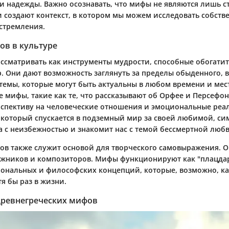
 и надежды. Важно осознавать, что мифы не являются лишь 
и создают контекст, в котором мы можем исследовать собств
стремления.
ов в культуре
сматривать как инструменты мудрости, способные обогати
. Они дают возможность заглянуть за пределы обыденного, 
емы, которые могут быть актуальны в любом времени и месте
 мифы, такие как те, что рассказывают об Орфее и Персефон
спективу на человеческие отношения и эмоциональные реа
 который спускается в подземный мир за своей любимой, с
а с неизбежностью и знакомит нас с темой бессмертной любв
в также служит основой для творческого самовыражения. 
ожников и композиторов. Мифы функционируют как "плацда
ональных и философских концепций, которые, возможно, ка
тя бы раз в жизни.
ревнегреческих мифов