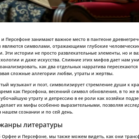
и Персефоне занимают важное место в пантеоне древнегреч
 являются символами, отражающими глубокие человеческие
и. Эти истории не просто развлекательные элементы, но и в
хологии и даже искусства. Слияние этих мифов дает нам ун
оанализировать, как два отдельных нарратива пересекаются
давая сложные аллегории любви, утраты и жертвы.
итый музыкант и поэт, символизирует стремление души к кра
время как
Персефона
, весенний символ обновления, в то же 
лубочайшую утрату и депрессию в ее роли как хозяйки подзе
 делает их мифы особенно выразительными, позволяя исслед
 нашем сознании и по сей день.
жанры литературы
 Орфее и Персефоне, мы также можем видеть, как они тран