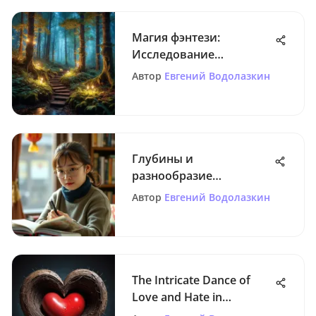
Магия фэнтези:
Исследование
литературных традиций
Автор
Евгений Водолазкин
Глубины и
разнообразие
китайских новелл
Автор
Евгений Водолазкин
The Intricate Dance of
Love and Hate in
Literature