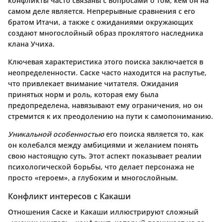
конфликты часто связаны с вопросами о том, кем он на
самом деле является. Непрерывные сравнения с его
братом Итачи, а также с ожиданиями окружающих
создают многослойный образ проклятого наследника
клана Учиха.
Ключевая характеристика
этого поиска заключается в
неопределенности
. Саске часто находится на распутье,
что привлекает внимание читателя. Ожидания
принятых норм и роль, которая ему была
предопределена, навязывают ему ограничения, но он
стремится к их преодолению на пути к самопониманию.
Уникальной особенностью
его поиска является то, как
он колебался между амбициями и желанием понять
свою настоящую суть. Этот аспект показывает реалии
психологической борьбы, что делает персонажа не
просто «героем», а глубоким и многослойным.
Конфликт интересов с Какаши
Отношения Саске и Какаши иллюстрируют сложный